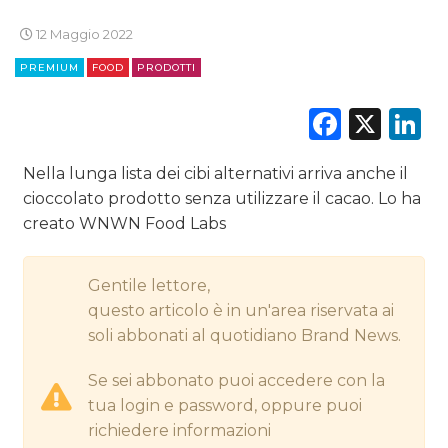
12 Maggio 2022
CINEMA
PREMIUM
FOOD
PRODOTTI
DIGITALE
Faceb
X
L
EDITORIA
Nella lunga lista dei cibi alternativi arriva anche il
ESTERNA
cioccolato prodotto senza utilizzare il cacao. Lo ha
creato WNWN Food Labs
RADIO / AUDIO
TV
Gentile lettore,
questo articolo è in un'area riservata ai
soli abbonati al quotidiano Brand News.
Se sei abbonato puoi accedere con la
tua login e password, oppure puoi
richiedere informazioni
DATI