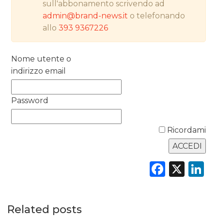
sull'abbonamento scrivendo ad
RICERCHE
admin@brand-news.it
o telefonando
allo
393 9367226
PREVISIONI/SCENARI
Nome utente o
NORMATIVE
indirizzo email
TREND
Password
CASE HISTORY
OPINIONI
Ricordami
Faceb
X
L
Related posts