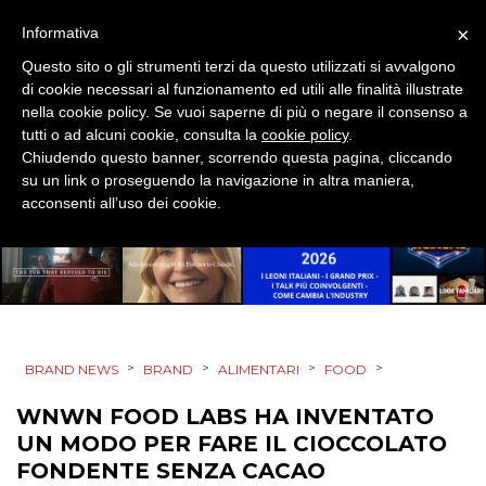
DESIGN
×
Informativa
Questo sito o gli strumenti terzi da questo utilizzati si avvalgono
EVENTI
di cookie necessari al funzionamento ed utili alle finalità illustrate
nella cookie policy. Se vuoi saperne di più o negare il consenso a
MOBILE
tutti o ad alcuni cookie, consulta la
cookie policy
.
Chiudendo questo banner, scorrendo questa pagina, cliccando
PROMOZIONI
su un link o proseguendo la navigazione in altra maniera,
acconsenti all’uso dei cookie.
PRODOTTI
PUNTI VENDITA
>
>
>
>
BRAND NEWS
BRAND
ALIMENTARI
FOOD
CSR
WNWN FOOD LABS HA INVENTATO
STRATEGIE
UN MODO PER FARE IL CIOCCOLATO
FONDENTE SENZA CACAO