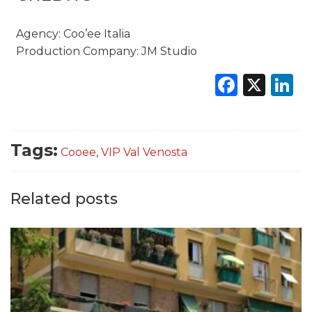
Agency: Coo’ee Italia
Production Company: JM Studio
Faceb
X
L
Tags:
Cooee
,
VIP Val Venosta
Related posts