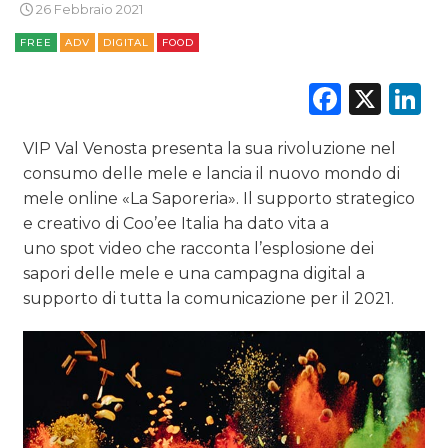
DATI
26 Febbraio 2021
FREE
ADV
DIGITAL
FOOD
RICERCHE
Faceb
X
L
PREVISIONI/SCENARI
VIP Val Venosta presenta la sua rivoluzione nel
NORMATIVE
consumo delle mele e lancia il nuovo mondo di
TREND
mele online «La Saporeria». Il supporto strategico
e creativo di Coo’ee Italia ha dato vita a
CASE HISTORY
uno spot video che racconta l’esplosione dei
sapori delle mele e una campagna digital a
OPINIONI
supporto di tutta la comunicazione per il 2021.