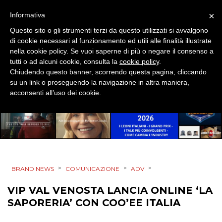
×
Informativa
Questo sito o gli strumenti terzi da questo utilizzati si avvalgono
CINEMA
di cookie necessari al funzionamento ed utili alle finalità illustrate
nella cookie policy. Se vuoi saperne di più o negare il consenso a
DIGITALE
tutti o ad alcuni cookie, consulta la
cookie policy
.
Chiudendo questo banner, scorrendo questa pagina, cliccando
su un link o proseguendo la navigazione in altra maniera,
EDITORIA
acconsenti all’uso dei cookie.
ESTERNA
RADIO / AUDIO
TV
>
>
>
BRAND NEWS
COMUNICAZIONE
ADV
VIP VAL VENOSTA LANCIA ONLINE ‘LA
SAPORERIA’ CON COO’EE ITALIA