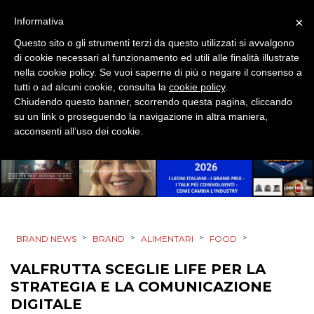
PUNTI VENDITA
×
Informativa
Questo sito o gli strumenti terzi da questo utilizzati si avvalgono
CSR
di cookie necessari al funzionamento ed utili alle finalità illustrate
nella cookie policy. Se vuoi saperne di più o negare il consenso a
STRATEGIE
tutti o ad alcuni cookie, consulta la
cookie policy
.
Chiudendo questo banner, scorrendo questa pagina, cliccando
su un link o proseguendo la navigazione in altra maniera,
acconsenti all’uso dei cookie.
CINEMA
DIGITALE
EDITORIA
>
>
>
>
BRAND NEWS
BRAND
ALIMENTARI
FOOD
ESTERNA
VALFRUTTA SCEGLIE LIFE PER LA
STRATEGIA E LA COMUNICAZIONE
RADIO / AUDIO
DIGITALE