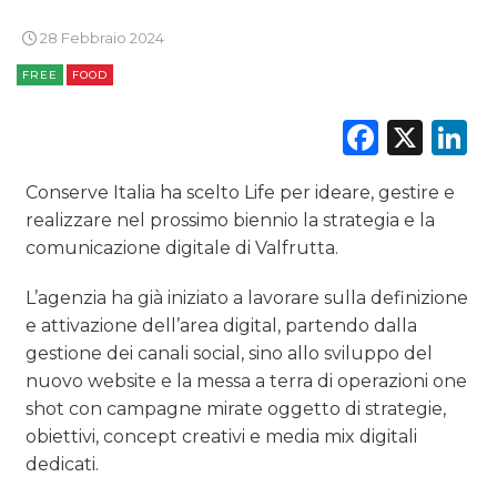
TV
28 Febbraio 2024
FREE
FOOD
Faceb
X
L
DATI
Conserve Italia ha scelto Life per ideare, gestire e
realizzare nel prossimo biennio la strategia e la
RICERCHE
comunicazione digitale di Valfrutta.
PREVISIONI/SCENARI
L’agenzia ha già iniziato a lavorare sulla definizione
e attivazione dell’area digital, partendo dalla
NORMATIVE
gestione dei canali social, sino allo sviluppo del
nuovo website e la messa a terra di operazioni one
TREND
shot con campagne mirate oggetto di strategie,
CASE HISTORY
obiettivi, concept creativi e media mix digitali
dedicati.
OPINIONI