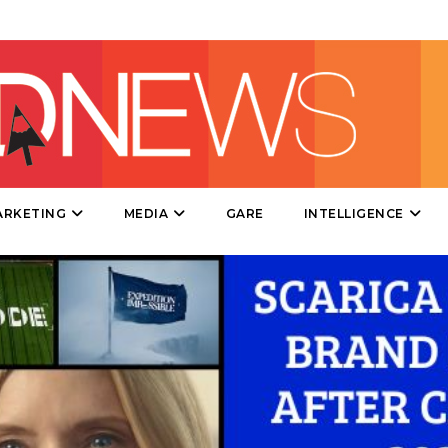
CSR
STRATEGIE
CINEMA
DIGITALE
ARKETING
MEDIA
GARE
INTELLIGENCE
EDITORIA
ESTERNA
RADIO / AUDIO
TV