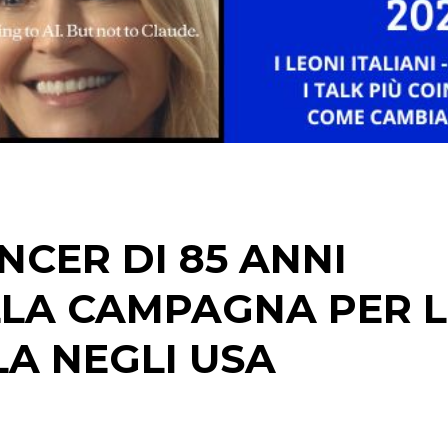
DATI
RICERCHE
PREVISIONI/SCENARI
CER DI 85 ANNI
NORMATIVE
LA CAMPAGNA PER L
TREND
CASE HISTORY
LA NEGLI USA
OPINIONI