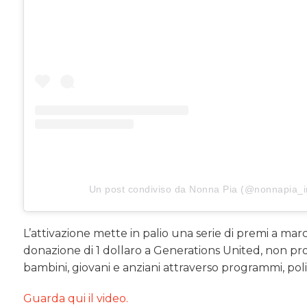
Un post condiviso da Nonna Pia (@nonnapia_i
L’attivazione mette in palio una serie di premi a mar
donazione di 1 dollaro a Generations United, non prof
bambini, giovani e anziani attraverso programmi, poli
Guarda qui il video.