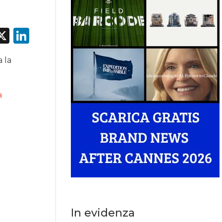
acebook
X
LinkedIn
a la
a
In evidenza