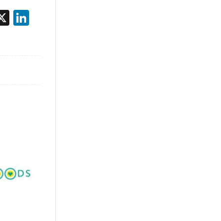
acebook
X
LinkedIn