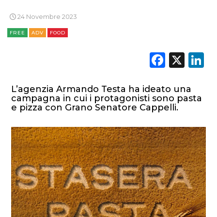
RICERCHE
24 Novembre 2023
PREVISIONI/SCENARI
FREE
ADV
FOOD
NORMATIVE
Faceb
X
L
TREND
L’agenzia Armando Testa ha ideato una
CASE HISTORY
campagna in cui i protagonisti sono pasta
e pizza con Grano Senatore Cappelli.
OPINIONI