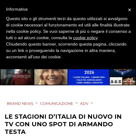
CINEMA
×
Informativa
Questo sito o gli strumenti terzi da questo utilizzati si avvalgono
DIGITALE
di cookie necessari al funzionamento ed utili alle finalità illustrate
nella cookie policy. Se vuoi saperne di più o negare il consenso a
EDITORIA
tutti o ad alcuni cookie, consulta la
cookie policy
.
Chiudendo questo banner, scorrendo questa pagina, cliccando
ESTERNA
su un link o proseguendo la navigazione in altra maniera,
acconsenti all’uso dei cookie.
RADIO / AUDIO
TV
>
>
>
BRAND NEWS
COMUNICAZIONE
ADV
LE STAGIONI D’ITALIA DI NUOVO IN
DATI
TV CON UNO SPOT DI ARMANDO
TESTA