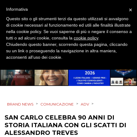
×
Informativa
Questo sito o gli strumenti terzi da questo utilizzati si avvalgono
di cookie necessari al funzionamento ed utili alle finalità illustrate
nella cookie policy. Se vuoi saperne di più o negare il consenso a
DATI
tutti o ad alcuni cookie, consulta la
cookie policy
.
Chiudendo questo banner, scorrendo questa pagina, cliccando
su un link o proseguendo la navigazione in altra maniera,
RICERCHE
acconsenti all’uso dei cookie.
PREVISIONI/SCENARI
NORMATIVE
TREND
>
>
>
BRAND NEWS
COMUNICAZIONE
ADV
CASE HISTORY
SAN CARLO CELEBRA 90 ANNI DI
STORIA ITALIANA CON GLI SCATTI DI
OPINIONI
ALESSANDRO TREVES