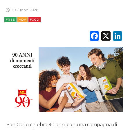
16 Giugno 2026
FREE
ADV
FOOD
Faceb
X
L
San Carlo celebra 90 anni con una campagna di