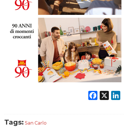
Faceb
X
L
Tags:
San Carlo