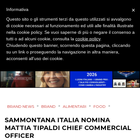
×
Informativa
Questo sito o gli strumenti terzi da questo utilizzati si avvalgono
di cookie necessari al funzionamento ed utili alle finalità illustrate
PRODOTTI
nella cookie policy. Se vuoi saperne di più o negare il consenso a
tutti o ad alcuni cookie, consulta la
cookie policy
.
PUNTI VENDITA
Chiudendo questo banner, scorrendo questa pagina, cliccando
su un link o proseguendo la navigazione in altra maniera,
CSR
acconsenti all’uso dei cookie.
STRATEGIE
CINEMA
>
>
>
>
BRAND NEWS
BRAND
ALIMENTARI
FOOD
DIGITALE
SAMMONTANA ITALIA NOMINA
MATTIA TIPALDI CHIEF COMMERCIAL
EDITORIA
OFFICER