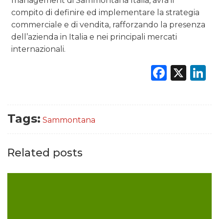
management di Sammontana Italia, avrà il
compito di definire ed implementare la strategia
commerciale e di vendita, rafforzando la presenza
dell’azienda in Italia e nei principali mercati
internazionali.
Faceb
X
L
Tags:
Sammontana
Related posts