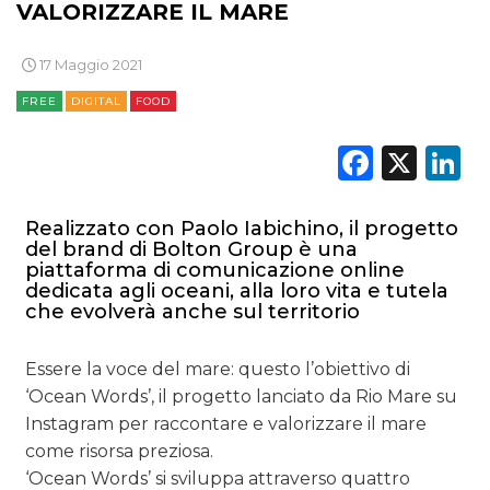
VALORIZZARE IL MARE
17 Maggio 2021
FREE
DIGITAL
FOOD
Faceb
X
L
Realizzato con Paolo Iabichino, il progetto
del brand di Bolton Group è una
piattaforma di comunicazione online
dedicata agli oceani, alla loro vita e tutela
che evolverà anche sul territorio
Essere la voce del mare: questo l’obiettivo di
‘Ocean Words’, il progetto lanciato da Rio Mare su
Instagram per raccontare e valorizzare il mare
come risorsa preziosa.
‘Ocean Words’ si sviluppa attraverso quattro