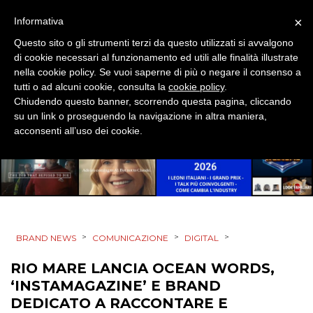
TV
×
Informativa
Questo sito o gli strumenti terzi da questo utilizzati si avvalgono
di cookie necessari al funzionamento ed utili alle finalità illustrate
nella cookie policy. Se vuoi saperne di più o negare il consenso a
tutti o ad alcuni cookie, consulta la
cookie policy
.
Chiudendo questo banner, scorrendo questa pagina, cliccando
DATI
su un link o proseguendo la navigazione in altra maniera,
acconsenti all’uso dei cookie.
RICERCHE
PREVISIONI/SCENARI
NORMATIVE
>
>
>
BRAND NEWS
COMUNICAZIONE
DIGITAL
TREND
RIO MARE LANCIA OCEAN WORDS,
CASE HISTORY
‘INSTAMAGAZINE’ E BRAND
DEDICATO A RACCONTARE E
OPINIONI