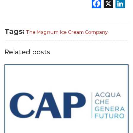
Faceb
X
L
Tags:
The Magnum Ice Cream Company
Related posts