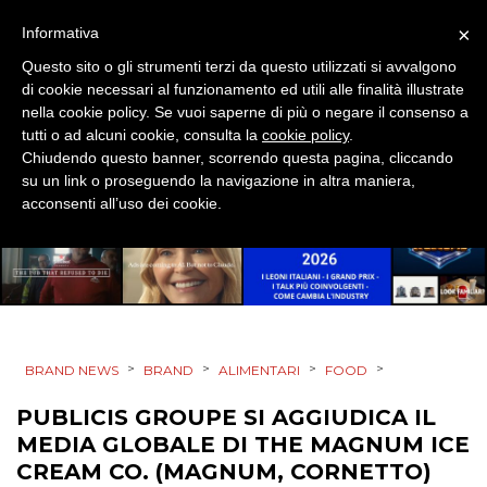
DIGITALE
×
Informativa
EDITORIA
Questo sito o gli strumenti terzi da questo utilizzati si avvalgono
di cookie necessari al funzionamento ed utili alle finalità illustrate
ESTERNA
nella cookie policy. Se vuoi saperne di più o negare il consenso a
tutti o ad alcuni cookie, consulta la
cookie policy
.
RADIO / AUDIO
Chiudendo questo banner, scorrendo questa pagina, cliccando
su un link o proseguendo la navigazione in altra maniera,
acconsenti all’uso dei cookie.
TV
DATI
>
>
>
>
BRAND NEWS
BRAND
ALIMENTARI
FOOD
PUBLICIS GROUPE SI AGGIUDICA IL
RICERCHE
MEDIA GLOBALE DI THE MAGNUM ICE
CREAM CO. (MAGNUM, CORNETTO)
PREVISIONI/SCENARI