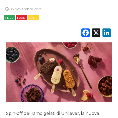
NORMATIVE
05 Novembre 2025
FREE
FOOD
GARE
TREND
Faceb
X
L
CASE HISTORY
OPINIONI
Spin-off del ramo gelati di Unilever, la nuova