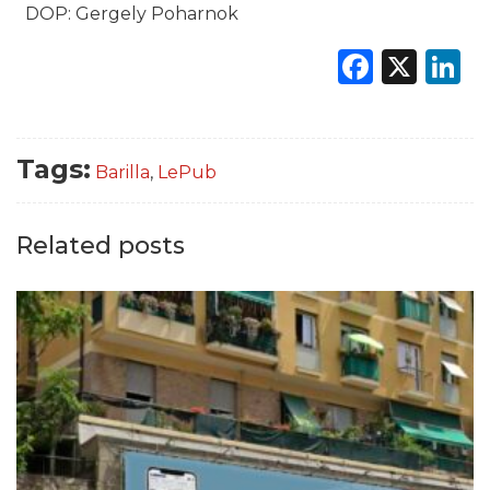
DOP: Gergely Poharnok
Faceb
X
L
Tags:
Barilla
,
LePub
Related posts