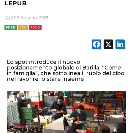
LEPUB
03 Settembre 2025
FREE
ADV
FOOD
Faceb
X
L
Lo spot introduce il nuovo
posizionamento globale di Barilla, “Come
in famiglia”, che sottolinea il ruolo del cibo
nel favorire lo stare insieme