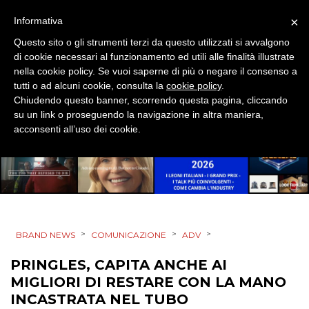
STRATEGIE
×
Informativa
Questo sito o gli strumenti terzi da questo utilizzati si avvalgono
di cookie necessari al funzionamento ed utili alle finalità illustrate
nella cookie policy. Se vuoi saperne di più o negare il consenso a
CINEMA
tutti o ad alcuni cookie, consulta la
cookie policy
.
Chiudendo questo banner, scorrendo questa pagina, cliccando
DIGITALE
su un link o proseguendo la navigazione in altra maniera,
acconsenti all’uso dei cookie.
EDITORIA
ESTERNA
RADIO / AUDIO
>
>
>
BRAND NEWS
COMUNICAZIONE
ADV
TV
PRINGLES, CAPITA ANCHE AI
MIGLIORI DI RESTARE CON LA MANO
INCASTRATA NEL TUBO