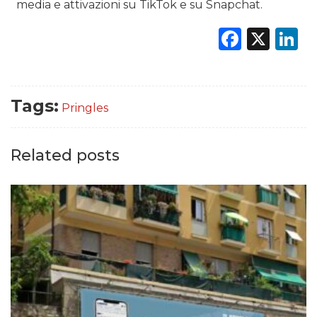
media e attivazioni su TikTok e su Snapchat.
Faceb
X
L
Tags:
Pringles
Related posts