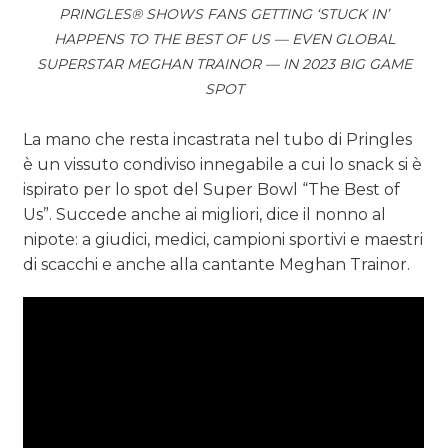
PRINGLES® SHOWS FANS GETTING ‘STUCK IN’
HAPPENS TO THE BEST OF US — EVEN GLOBAL
SUPERSTAR MEGHAN TRAINOR — IN 2023 BIG GAME
SPOT
La mano che resta incastrata nel tubo di Pringles
è un vissuto condiviso innegabile a cui lo snack si è
ispirato per lo spot del Super Bowl “The Best of
Us”. Succede anche ai migliori, dice il nonno al
nipote: a giudici, medici, campioni sportivi e maestri
di scacchi e anche alla cantante Meghan Trainor.