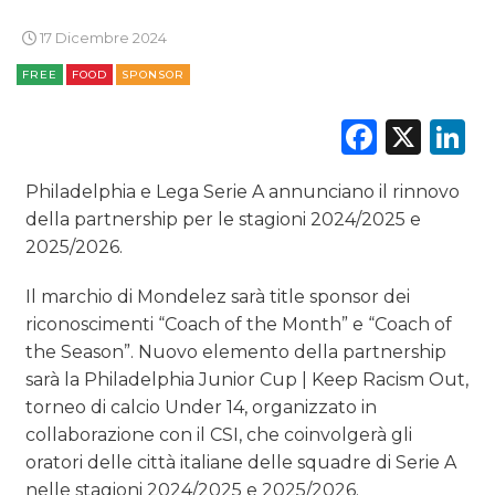
17 Dicembre 2024
DATI
FREE
FOOD
SPONSOR
RICERCHE
Faceb
X
L
PREVISIONI/SCENARI
Philadelphia e Lega Serie A annunciano il rinnovo
NORMATIVE
della partnership per le stagioni 2024/2025 e
2025/2026.
TREND
Il marchio di Mondelez sarà title sponsor dei
CASE HISTORY
riconoscimenti “Coach of the Month” e “Coach of
the Season”. Nuovo elemento della partnership
OPINIONI
sarà la Philadelphia Junior Cup | Keep Racism Out,
torneo di calcio Under 14, organizzato in
collaborazione con il CSI, che coinvolgerà gli
oratori delle città italiane delle squadre di Serie A
nelle stagioni 2024/2025 e 2025/2026.