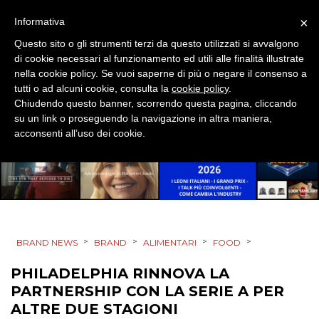
STRATEGIE
×
Informativa
Questo sito o gli strumenti terzi da questo utilizzati si avvalgono
di cookie necessari al funzionamento ed utili alle finalità illustrate
nella cookie policy. Se vuoi saperne di più o negare il consenso a
CINEMA
tutti o ad alcuni cookie, consulta la
cookie policy
.
Chiudendo questo banner, scorrendo questa pagina, cliccando
DIGITALE
su un link o proseguendo la navigazione in altra maniera,
acconsenti all’uso dei cookie.
EDITORIA
ESTERNA
RADIO / AUDIO
>
>
>
>
BRAND NEWS
BRAND
ALIMENTARI
FOOD
TV
PHILADELPHIA RINNOVA LA
PARTNERSHIP CON LA SERIE A PER
ALTRE DUE STAGIONI