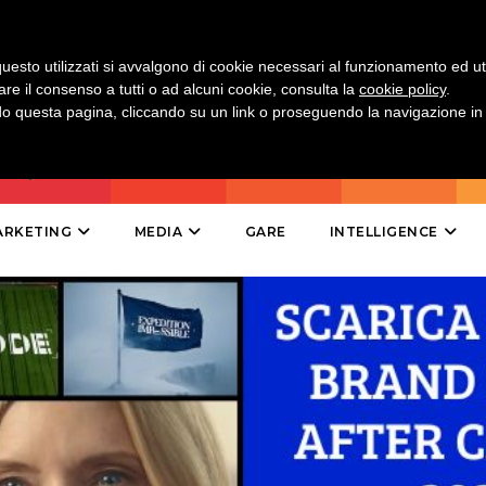
DESIGN
uesto utilizzati si avvalgono di cookie necessari al funzionamento ed utili 
EVENTI
are il consenso a tutti o ad alcuni cookie, consulta la
cookie policy
.
 questa pagina, cliccando su un link o proseguendo la navigazione in a
MOBILE
PROMOZIONI
ARKETING
MEDIA
GARE
INTELLIGENCE
PRODOTTI
PUNTI VENDITA
CSR
STRATEGIE