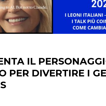
CINEMA
DIGITALE
EDITORIA
ESTERNA
ENTA IL PERSONAGG
RADIO / AUDIO
 PER DIVERTIRE I GE
TV
S