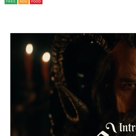
FREE
ADV
FOOD