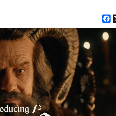
DATI
F
RICERCHE
PREVISIONI/SCENARI
NORMATIVE
TREND
CASE HISTORY
OPINIONI