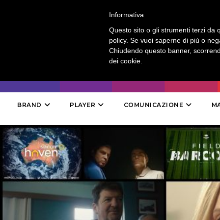
LOGIN
-
CONTATTI
-
ABBONAMENTI
Informativa
Questo sito o gli strumenti terzi da q
policy. Se vuoi saperne di più o neg
Chiudendo questo banner, scorrendo
dei cookie.
BRAND
PLAYER
COMUNICAZIONE
M