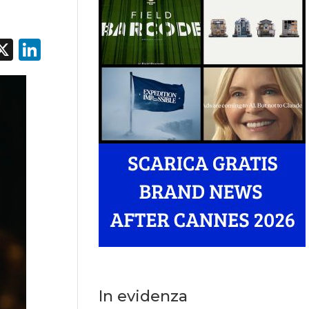
acebook
X
LinkedIn
In evidenza