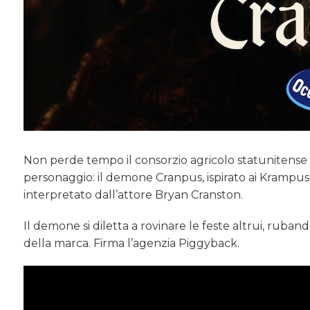
Non perde tempo il consorzio agricolo statunitense
personaggio: il demone Cranpus, ispirato ai Krampus de
interpretato dall’attore Bryan Cranston.
Il demone si diletta a rovinare le feste altrui, ruba
della marca. Firma l’agenzia Piggyback.