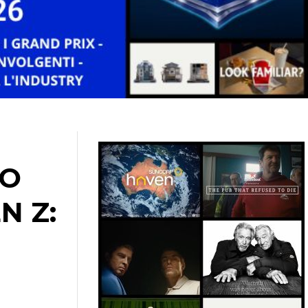
IO
N Z: