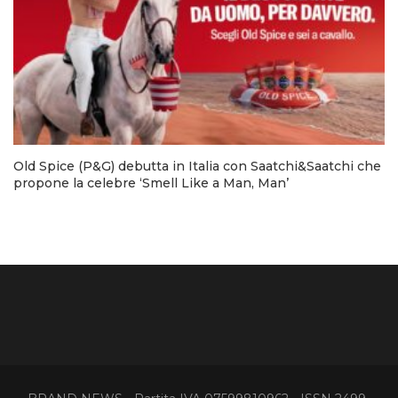
Old Spice (P&G) debutta in Italia con Saatchi&Saatchi che
propone la celebre ‘Smell Like a Man, Man’