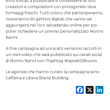
sono invitati a pubblicare e condividere le loro
creazioni e composizioni con protagonisti i due
formaggi freschi. Tutti coloro che parteciperanno,
riceveranno 60 gettoni digitali che vanno ad
aggiungersi nel loro salvadanaio online per poi
poter richiedere un premio personalizzato Nonno
Nanni.
A fine campagna alcuni scatti verranno raccolti in
un mini-video che sarà pubblicato sui canali social
di Nonno Nanni con l’hashtag #IspiratiDiBuono.
Le agenzie che hanno curato la campagna sono
Caffeina e Libera Brand Building.
Faceb
X
L