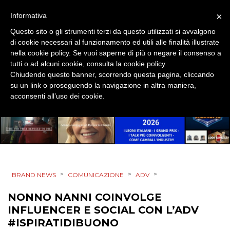
×
Informativa
CINEMA
Questo sito o gli strumenti terzi da questo utilizzati si avvalgono
di cookie necessari al funzionamento ed utili alle finalità illustrate
DIGITALE
nella cookie policy. Se vuoi saperne di più o negare il consenso a
tutti o ad alcuni cookie, consulta la
cookie policy
.
Chiudendo questo banner, scorrendo questa pagina, cliccando
EDITORIA
su un link o proseguendo la navigazione in altra maniera,
acconsenti all’uso dei cookie.
ESTERNA
RADIO / AUDIO
TV
>
>
>
BRAND NEWS
COMUNICAZIONE
ADV
NONNO NANNI COINVOLGE
INFLUENCER E SOCIAL CON L’ADV
#ISPIRATIDIBUONO
DATI