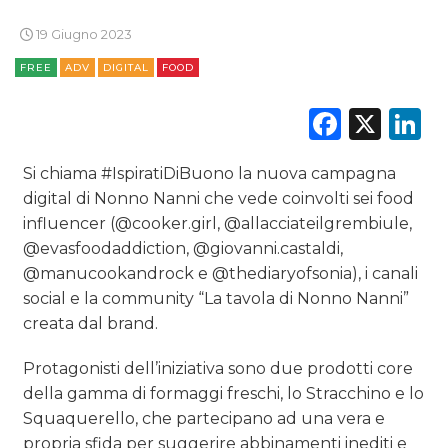
RICERCHE
19 Giugno 2023
FREE
ADV
DIGITAL
FOOD
PREVISIONI/SCENARI
Faceb
X
L
NORMATIVE
Si chiama #IspiratiDiBuono la nuova campagna
TREND
digital di Nonno Nanni che vede coinvolti sei food
CASE HISTORY
influencer (@cooker.girl, @allacciateilgrembiule,
@evasfoodaddiction, @giovanni.castaldi,
OPINIONI
@manucookandrock e @thediaryofsonia), i canali
social e la community “La tavola di Nonno Nanni”
creata dal brand.
Protagonisti dell’iniziativa sono due prodotti core
della gamma di formaggi freschi, lo Stracchino e lo
Squaquerello, che partecipano ad una vera e
propria sfida per suggerire abbinamenti inediti e