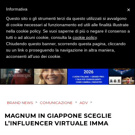
×
Informativa
Questo sito o gli strumenti terzi da questo utilizzati si avvalgono
di cookie necessari al funzionamento ed utili alle finalità illustrate
nella cookie policy. Se vuoi saperne di più o negare il consenso a
DATI
tutti o ad alcuni cookie, consulta la
cookie policy
.
Chiudendo questo banner, scorrendo questa pagina, cliccando
RICERCHE
su un link o proseguendo la navigazione in altra maniera,
acconsenti all’uso dei cookie.
PREVISIONI/SCENARI
NORMATIVE
TREND
>
>
>
BRAND NEWS
COMUNICAZIONE
ADV
CASE HISTORY
MAGNUM IN GIAPPONE SCEGLIE
OPINIONI
L’INFLUENCER VIRTUALE IMMA