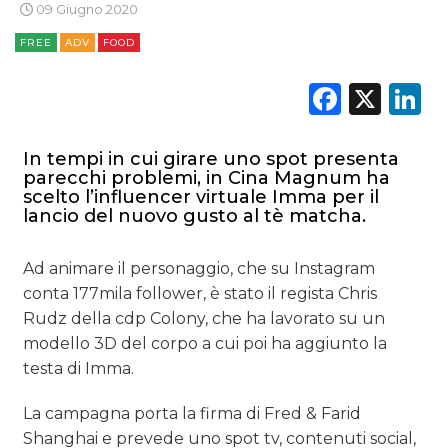
09 Giugno 2020
FREE
ADV
FOOD
Faceb
X
L
In tempi in cui girare uno spot presenta
parecchi problemi, in Cina Magnum ha
scelto l’influencer virtuale Imma per il
lancio del nuovo gusto al tè matcha.
Ad animare il personaggio, che su Instagram
conta 177mila follower, è stato il regista Chris
Rudz della cdp Colony, che ha lavorato su un
modello 3D del corpo a cui poi ha aggiunto la
testa di Imma.
La campagna porta la firma di Fred & Farid
Shanghai e prevede uno spot tv, contenuti social,