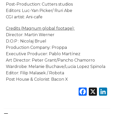
Post-Production: Cutters studios
Editors: Luc-Yan Picker/ Ruri Abe
CGI artist: Ani-cafe
Credits (
Magnum
global footage):
Director: Martin Werner
D.O.P : Nicolaj Bruel
Production Company: Proppa
Executive Producer: Pablo Martínez
Art Director: Peter Grant/Pancho Chamorro
Wardrobe: Melanie Buchave/Lucia Lopez Spinola
Editor: Filip Malasek / Robota
Post House & Colorist: Bacon X
Faceb
X
L