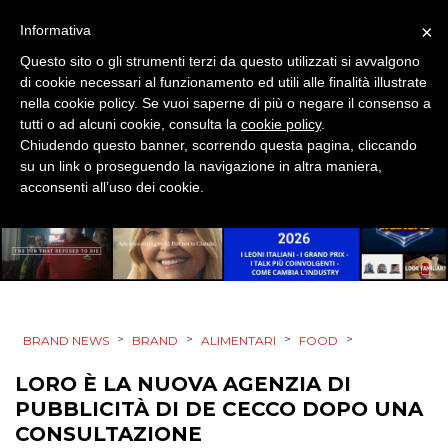
×
Informativa
Questo sito o gli strumenti terzi da questo utilizzati si avvalgono
PRODOTTI
di cookie necessari al funzionamento ed utili alle finalità illustrate
nella cookie policy. Se vuoi saperne di più o negare il consenso a
PUNTI VENDITA
tutti o ad alcuni cookie, consulta la
cookie policy
.
Chiudendo questo banner, scorrendo questa pagina, cliccando
CSR
su un link o proseguendo la navigazione in altra maniera,
acconsenti all’uso dei cookie.
STRATEGIE
CINEMA
>
>
>
>
BRAND NEWS
BRAND
ALIMENTARI
FOOD
DIGITALE
LORO È LA NUOVA AGENZIA DI
EDITORIA
PUBBLICITÀ DI DE CECCO DOPO UNA
CONSULTAZIONE
ESTERNA