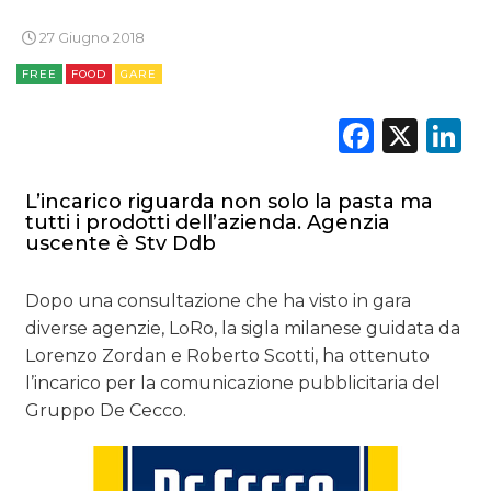
27 Giugno 2018
RADIO / AUDIO
FREE
FOOD
GARE
TV
Faceb
X
L
L’incarico riguarda non solo la pasta ma
tutti i prodotti dell’azienda. Agenzia
uscente è Stv Ddb
DATI
Dopo una consultazione che ha visto in gara
RICERCHE
diverse agenzie, LoRo, la sigla milanese guidata da
Lorenzo Zordan e Roberto Scotti, ha ottenuto
PREVISIONI/SCENARI
l’incarico per la comunicazione pubblicitaria del
Gruppo De Cecco.
NORMATIVE
TREND