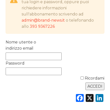
tua login e password, oppure puoi
NORMATIVE
richiedere informazioni
sull'abbonamento scrivendo ad
TREND
admin@brand-news.it
o telefonando
allo
393 9367226
CASE HISTORY
OPINIONI
Nome utente o
indirizzo email
Password
Ricordami
Faceb
X
L