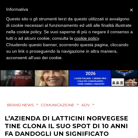
MOBILE
×
Informativa
PROMOZIONI
Questo sito o gli strumenti terzi da questo utilizzati si avvalgono
di cookie necessari al funzionamento ed utili alle finalità illustrate
nella cookie policy. Se vuoi saperne di più o negare il consenso a
tutti o ad alcuni cookie, consulta la
cookie policy
.
Chiudendo questo banner, scorrendo questa pagina, cliccando
PRODOTTI
su un link o proseguendo la navigazione in altra maniera,
acconsenti all’uso dei cookie.
PUNTI VENDITA
CSR
STRATEGIE
>
>
>
BRAND NEWS
COMUNICAZIONE
ADV
L’AZIENDA DI LATTICINI NORVEGESE
CINEMA
TINE CLONA IL SUO SPOT DI 10 ANNI
FA DANDOGLI UN SIGNIFICATO
DIGITALE