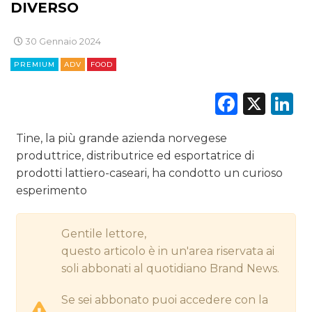
DIVERSO
EDITORIA
30 Gennaio 2024
ESTERNA
PREMIUM
ADV
FOOD
RADIO / AUDIO
Faceb
X
L
TV
Tine, la più grande azienda norvegese
produttrice, distributrice ed esportatrice di
prodotti lattiero-caseari, ha condotto un curioso
esperimento
DATI
Gentile lettore,
questo articolo è in un'area riservata ai
RICERCHE
soli abbonati al quotidiano Brand News.
PREVISIONI/SCENARI
Se sei abbonato puoi accedere con la