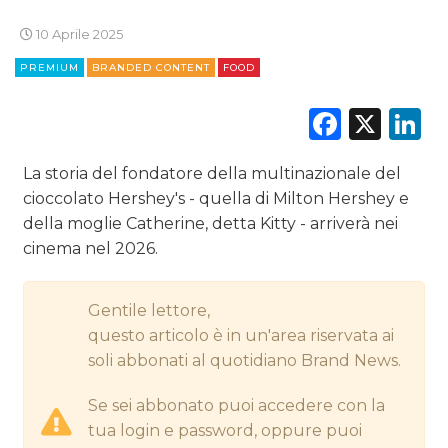
10 Aprile 2025
DIGITALE
PREMIUM
BRANDED CONTENT
FOOD
EDITORIA
Faceb
X
L
ESTERNA
La storia del fondatore della multinazionale del
RADIO / AUDIO
cioccolato Hershey's - quella di Milton Hershey e
della moglie Catherine, detta Kitty - arriverà nei
TV
cinema nel 2026.
Gentile lettore,
questo articolo è in un'area riservata ai
soli abbonati al quotidiano Brand News.
DATI
Se sei abbonato puoi accedere con la
RICERCHE
tua login e password, oppure puoi