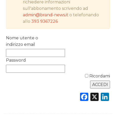
richiedere informazioni
PREVISIONI/SCENARI
sull'abbonamento scrivendo ad
admin@brand-news.it
o telefonando
NORMATIVE
allo
393 9367226
TREND
Nome utente o
CASE HISTORY
indirizzo email
OPINIONI
Password
Ricordami
Faceb
X
L