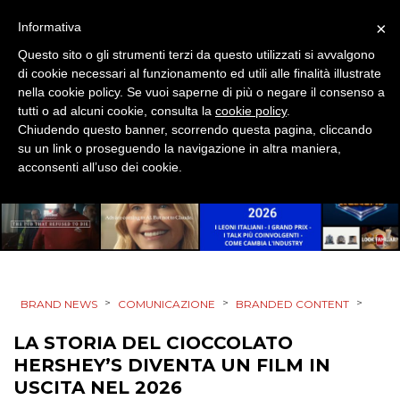
EVENTI
×
Informativa
MOBILE
Questo sito o gli strumenti terzi da questo utilizzati si avvalgono
di cookie necessari al funzionamento ed utili alle finalità illustrate
PROMOZIONI
nella cookie policy. Se vuoi saperne di più o negare il consenso a
tutti o ad alcuni cookie, consulta la
cookie policy
.
Chiudendo questo banner, scorrendo questa pagina, cliccando
su un link o proseguendo la navigazione in altra maniera,
acconsenti all’uso dei cookie.
PRODOTTI
PUNTI VENDITA
CSR
>
>
>
BRAND NEWS
COMUNICAZIONE
BRANDED CONTENT
STRATEGIE
LA STORIA DEL CIOCCOLATO
HERSHEY’S DIVENTA UN FILM IN
USCITA NEL 2026
CINEMA