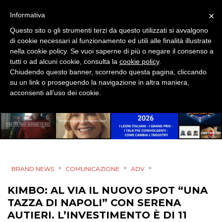
RADIO / AUDIO
×
Informativa
TV
Questo sito o gli strumenti terzi da questo utilizzati si avvalgono
di cookie necessari al funzionamento ed utili alle finalità illustrate
nella cookie policy. Se vuoi saperne di più o negare il consenso a
tutti o ad alcuni cookie, consulta la
cookie policy
.
Chiudendo questo banner, scorrendo questa pagina, cliccando
su un link o proseguendo la navigazione in altra maniera,
acconsenti all’uso dei cookie.
DATI
RICERCHE
PREVISIONI/SCENARI
>
>
>
BRAND NEWS
COMUNICAZIONE
ADV
NORMATIVE
KIMBO: AL VIA IL NUOVO SPOT “UNA
TREND
TAZZA DI NAPOLI” CON SERENA
AUTIERI. L’INVESTIMENTO È DI 11
CASE HISTORY