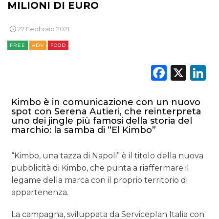
MILIONI DI EURO
OPINIONI
27 Febbraio 2021
FREE
ADV
FOOD
Faceb
X
L
Kimbo è in comunicazione con un nuovo
spot con Serena Autieri, che reinterpreta
uno dei jingle più famosi della storia del
marchio: la samba di “El Kimbo”
“Kimbo, una tazza di Napoli” è il titolo della nuova
pubblicità di Kimbo, che punta a riaffermare il
legame della marca con il proprio territorio di
appartenenza.
La campagna, sviluppata da Serviceplan Italia con