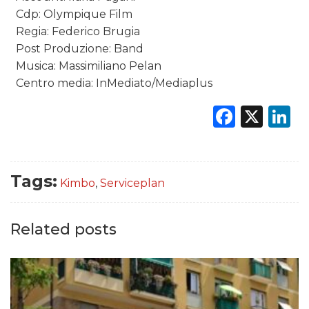
Cdp: Olympique Film
Regia: Federico Brugia
Post Produzione: Band
Musica: Massimiliano Pelan
Centro media: InMediato/Mediaplus
Faceb
X
L
Tags:
Kimbo
,
Serviceplan
Related posts