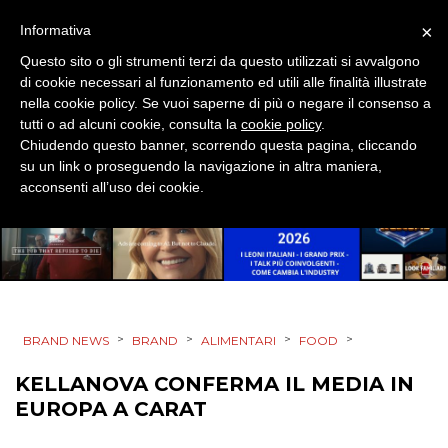
PRODOTTI
×
Informativa
PUNTI VENDITA
Questo sito o gli strumenti terzi da questo utilizzati si avvalgono
di cookie necessari al funzionamento ed utili alle finalità illustrate
nella cookie policy. Se vuoi saperne di più o negare il consenso a
CSR
tutti o ad alcuni cookie, consulta la
cookie policy
.
Chiudendo questo banner, scorrendo questa pagina, cliccando
STRATEGIE
su un link o proseguendo la navigazione in altra maniera,
acconsenti all’uso dei cookie.
CINEMA
DIGITALE
>
>
>
>
BRAND NEWS
BRAND
ALIMENTARI
FOOD
EDITORIA
KELLANOVA CONFERMA IL MEDIA IN
ESTERNA
EUROPA A CARAT
RADIO / AUDIO