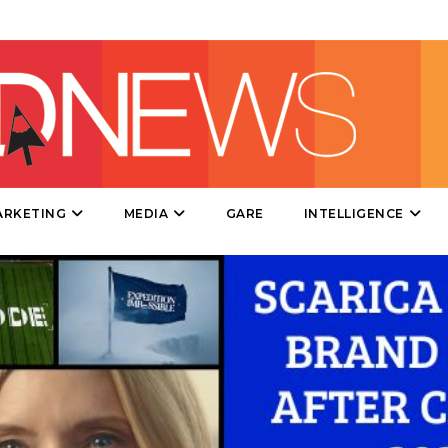
DIRECT
SPONSOR
DESIGN
EVENTI
MOBILE
ARKETING
MEDIA
GARE
INTELLIGENCE
PROMOZIONI
PRODOTTI
PUNTI VENDITA
CSR