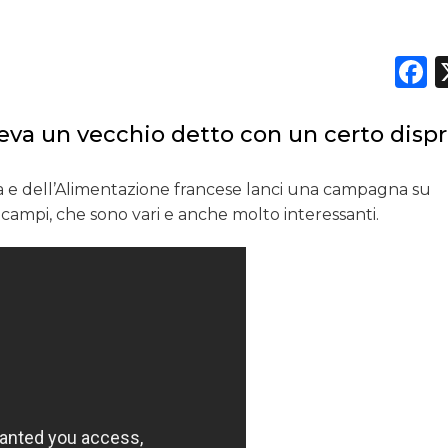
F
DATI
eneva un vecchio detto con un certo disp
RICERCHE
PREVISIONI/SCENARI
ra e dell’Alimentazione francese lanci una campagna su
i campi, che sono vari e anche molto interessanti.
NORMATIVE
TREND
CASE HISTORY
OPINIONI