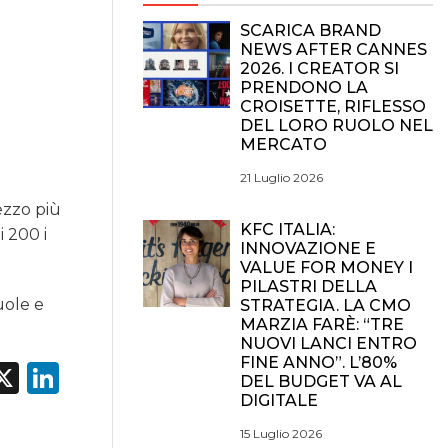
SCARICA BRAND
NEWS AFTER CANNES
2026. I CREATOR SI
PRENDONO LA
CROISETTE, RIFLESSO
DEL LORO RUOLO NEL
MERCATO
21 Luglio 2026
ezzo più
KFC ITALIA:
i 200 i
INNOVAZIONE E
VALUE FOR MONEY I
PILASTRI DELLA
uole e
STRATEGIA. LA CMO
MARZIA FARÈ: “TRE
NUOVI LANCI ENTRO
FINE ANNO”. L’80%
acebook
X
LinkedIn
DEL BUDGET VA AL
DIGITALE
15 Luglio 2026