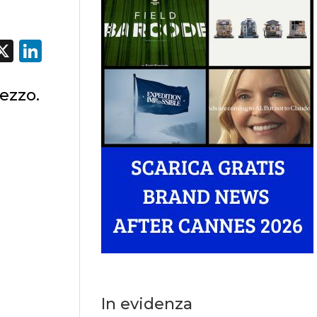
acebook
X
LinkedIn
rezzo.
In evidenza