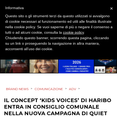
×
Informativa
DIGITALE
Questo sito o gli strumenti terzi da questo utilizzati si avvalgono
EDITORIA
di cookie necessari al funzionamento ed utili alle finalità illustrate
nella cookie policy. Se vuoi saperne di più o negare il consenso a
tutti o ad alcuni cookie, consulta la
cookie policy
.
ESTERNA
Chiudendo questo banner, scorrendo questa pagina, cliccando
su un link o proseguendo la navigazione in altra maniera,
RADIO / AUDIO
acconsenti all’uso dei cookie.
TV
>
>
>
BRAND NEWS
COMUNICAZIONE
ADV
DATI
IL CONCEPT ‘KIDS VOICES’ DI HARIBO
ENTRA IN CONSIGLIO COMUNALE
RICERCHE
NELLA NUOVA CAMPAGNA DI QUIET