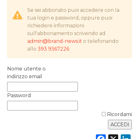
Se sei abbonato puoi accedere con la
NORMATIVE
tua login e password, oppure puoi
TREND
richiedere informazioni
sull'abbonamento scrivendo ad
CASE HISTORY
admin@brand-news.it
o telefonando
allo
393 9367226
OPINIONI
Nome utente o
indirizzo email
Password
Ricordami