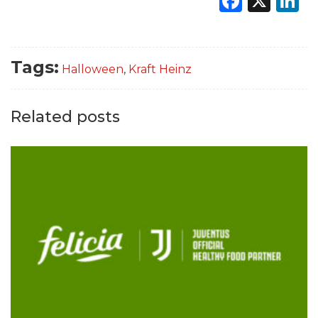
Faceb
X
L
Tags:
Halloween
,
Kraft Heinz
Related posts