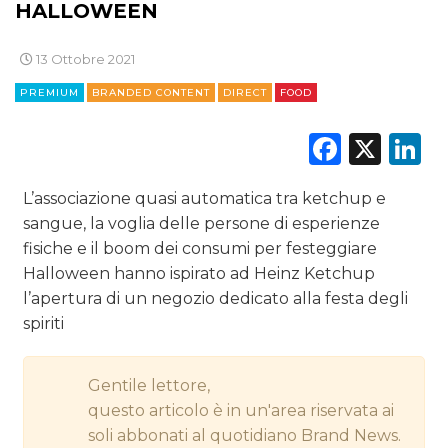
DIGITALE
HALLOWEEN
EDITORIA
13 Ottobre 2021
PREMIUM
BRANDED CONTENT
DIRECT
FOOD
ESTERNA
Faceb
X
L
RADIO / AUDIO
TV
L’associazione quasi automatica tra ketchup e
sangue, la voglia delle persone di esperienze
fisiche e il boom dei consumi per festeggiare
Halloween hanno ispirato ad Heinz Ketchup
l’apertura di un negozio dedicato alla festa degli
spiriti
DATI
Gentile lettore,
RICERCHE
questo articolo è in un'area riservata ai
PREVISIONI/SCENARI
soli abbonati al quotidiano Brand News.