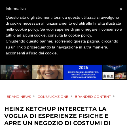
MOBILE
×
Informativa
Questo sito o gli strumenti terzi da questo utilizzati si avvalgono
PROMOZIONI
di cookie necessari al funzionamento ed utili alle finalità illustrate
nella cookie policy. Se vuoi saperne di più o negare il consenso a
tutti o ad alcuni cookie, consulta la
cookie policy
.
Chiudendo questo banner, scorrendo questa pagina, cliccando
PRODOTTI
su un link o proseguendo la navigazione in altra maniera,
acconsenti all’uso dei cookie.
PUNTI VENDITA
CSR
STRATEGIE
>
>
>
BRAND NEWS
COMUNICAZIONE
BRANDED CONTENT
HEINZ KETCHUP INTERCETTA LA
CINEMA
VOGLIA DI ESPERIENZE FISICHE E
APRE UN NEGOZIO DI COSTUMI DI