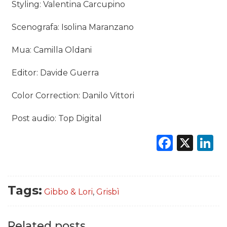
Styling: Valentina Carcupino
Scenografa: Isolina Maranzano
Mua: Camilla Oldani
Editor: Davide Guerra
Color Correction: Danilo Vittori
Post audio: Top Digital
Faceb
X
L
Tags:
Gibbo & Lori
,
Grisbì
Related posts