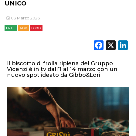
UNICO
03 Marzo 2026
FREE
ADV
FOOD
Faceb
X
L
Il biscotto di frolla ripiena del Gruppo
Vicenzi è in tv dall’1 al 14 marzo con un
nuovo spot ideato da Gibbo&Lori