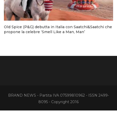
Old Spice (P&G) debutta in Italia con Saatchi&Saatchi che
propone la celebre ‘Smell Like a Man, Man’
BRAND NEWS - Partita IVA 07599810962 - ISSN 2499-
8095 - Copyright 2016