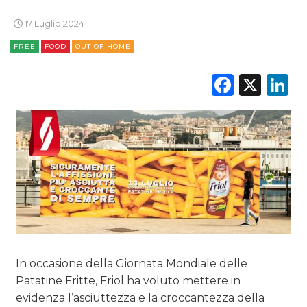
PREVISIONI/SCENARI
17 Luglio 2024
NORMATIVE
FREE
FOOD
OUT OF HOME
TREND
Faceb
X
L
CASE HISTORY
OPINIONI
In occasione della Giornata Mondiale delle
Patatine Fritte, Friol ha voluto mettere in
evidenza l’asciuttezza e la croccantezza della