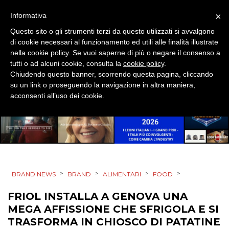
×
Informativa
DIGITALE
Questo sito o gli strumenti terzi da questo utilizzati si avvalgono
EDITORIA
di cookie necessari al funzionamento ed utili alle finalità illustrate
nella cookie policy. Se vuoi saperne di più o negare il consenso a
tutti o ad alcuni cookie, consulta la
cookie policy
.
ESTERNA
Chiudendo questo banner, scorrendo questa pagina, cliccando
su un link o proseguendo la navigazione in altra maniera,
RADIO / AUDIO
acconsenti all’uso dei cookie.
TV
>
>
>
>
BRAND NEWS
BRAND
ALIMENTARI
FOOD
DATI
FRIOL INSTALLA A GENOVA UNA
MEGA AFFISSIONE CHE SFRIGOLA E SI
RICERCHE
TRASFORMA IN CHIOSCO DI PATATINE