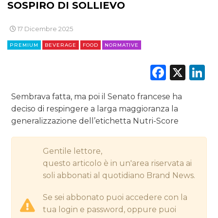
SOSPIRO DI SOLLIEVO
CINEMA
17 Dicembre 2025
DIGITALE
PREMIUM
BEVERAGE
FOOD
NORMATIVE
EDITORIA
Faceb
X
L
ESTERNA
Sembrava fatta, ma poi il Senato francese ha
RADIO / AUDIO
deciso di respingere a larga maggioranza la
generalizzazione dell’etichetta Nutri-Score
TV
Gentile lettore,
questo articolo è in un'area riservata ai
soli abbonati al quotidiano Brand News.
Se sei abbonato puoi accedere con la
DATI
tua login e password, oppure puoi