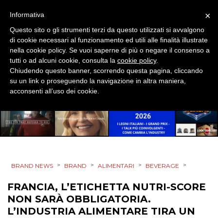
DESIGN
×
Informativa
EVENTI
Questo sito o gli strumenti terzi da questo utilizzati si avvalgono
di cookie necessari al funzionamento ed utili alle finalità illustrate
MOBILE
nella cookie policy. Se vuoi saperne di più o negare il consenso a
tutti o ad alcuni cookie, consulta la
cookie policy
.
PROMOZIONI
Chiudendo questo banner, scorrendo questa pagina, cliccando
su un link o proseguendo la navigazione in altra maniera,
acconsenti all’uso dei cookie.
PRODOTTI
PUNTI VENDITA
CSR
>
>
>
>
BRAND NEWS
BRAND
ALIMENTARI
BEVERAGE
FRANCIA, L’ETICHETTA NUTRI-SCORE
STRATEGIE
NON SARÀ OBBLIGATORIA.
L’INDUSTRIA ALIMENTARE TIRA UN