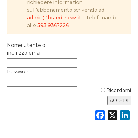
richiedere informazioni
RICERCHE
sull'abbonamento scrivendo ad
admin@brand-news.it
o telefonando
PREVISIONI/SCENARI
allo
393 9367226
NORMATIVE
Nome utente o
TREND
indirizzo email
CASE HISTORY
Password
OPINIONI
Ricordami
Faceb
X
L