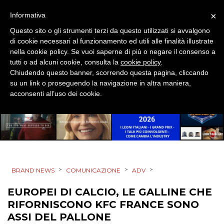
EVENTI
×
Informativa
Questo sito o gli strumenti terzi da questo utilizzati si avvalgono
MOBILE
di cookie necessari al funzionamento ed utili alle finalità illustrate
nella cookie policy. Se vuoi saperne di più o negare il consenso a
PROMOZIONI
tutti o ad alcuni cookie, consulta la
cookie policy
.
Chiudendo questo banner, scorrendo questa pagina, cliccando
su un link o proseguendo la navigazione in altra maniera,
acconsenti all’uso dei cookie.
PRODOTTI
PUNTI VENDITA
CSR
>
>
>
BRAND NEWS
COMUNICAZIONE
ADV
STRATEGIE
EUROPEI DI CALCIO, LE GALLINE CHE
RIFORNISCONO KFC FRANCE SONO
ASSI DEL PALLONE