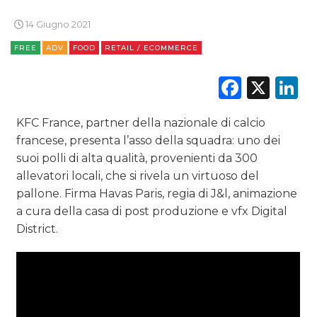
CINEMA
14 Giugno 2021
DIGITALE
FREE
ADV
FOOD
RETAIL / ECOMMERCE
EDITORIA
Faceb
X
L
ESTERNA
KFC France, partner della nazionale di calcio
RADIO / AUDIO
francese, presenta l’asso della squadra: uno dei
suoi polli di alta qualità, provenienti da 300
TV
allevatori locali, che si rivela un virtuoso del
pallone. Firma Havas Paris, regia di J&l, animazione
a cura della casa di post produzione e vfx Digital
District.
DATI
RICERCHE