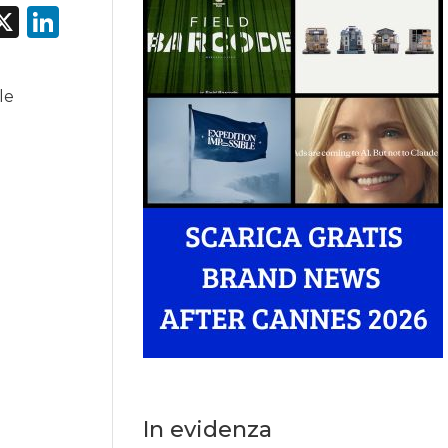
acebook
X
LinkedIn
le
In evidenza