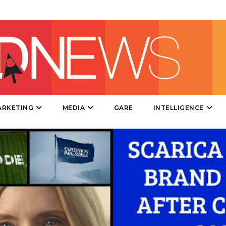
EVENTI
MOBILE
PROMOZIONI
PRODOTTI
ARKETING
MEDIA
GARE
INTELLIGENCE
PUNTI VENDITA
CSR
STRATEGIE
CINEMA