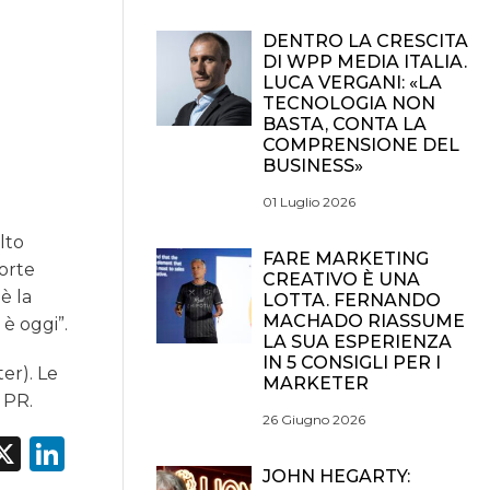
DENTRO LA CRESCITA
DI WPP MEDIA ITALIA.
LUCA VERGANI: «LA
TECNOLOGIA NON
BASTA, CONTA LA
COMPRENSIONE DEL
BUSINESS»
01 Luglio 2026
lto
FARE MARKETING
forte
CREATIVO È UNA
è la
LOTTA. FERNANDO
MACHADO RIASSUME
 è oggi”.
LA SUA ESPERIENZA
IN 5 CONSIGLI PER I
ter). Le
MARKETER
 PR.
26 Giugno 2026
acebook
X
LinkedIn
JOHN HEGARTY: