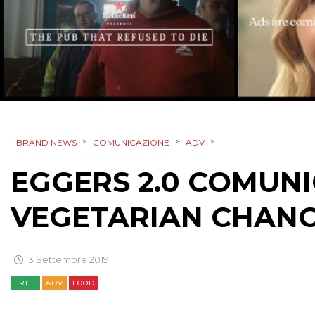
>
>
>
BRAND NEWS
COMUNICAZIONE
ADV
EGGERS 2.0 COMUNIC
VEGETARIAN CHANC
13 Settembre 2019
FREE
ADV
FOOD