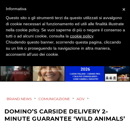
MOBILE
×
Informativa
PROMOZIONI
Questo sito o gli strumenti terzi da questo utilizzati si avvalgono
di cookie necessari al funzionamento ed utili alle finalità illustrate
nella cookie policy. Se vuoi saperne di più o negare il consenso a
tutti o ad alcuni cookie, consulta la
cookie policy
.
Chiudendo questo banner, scorrendo questa pagina, cliccando
PRODOTTI
su un link o proseguendo la navigazione in altra maniera,
acconsenti all’uso dei cookie.
PUNTI VENDITA
CSR
STRATEGIE
>
>
>
BRAND NEWS
COMUNICAZIONE
ADV
DOMINO’S CARSIDE DELIVERY 2-
CINEMA
MINUTE GUARANTEE ‘WILD ANIMALS’
DIGITALE