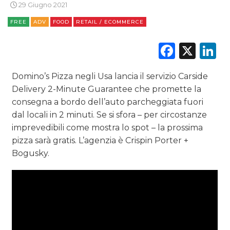
29 Giugno 2021
EDITORIA
FREE
ADV
FOOD
RETAIL / ECOMMERCE
ESTERNA
Faceb
X
L
RADIO / AUDIO
Domino’s Pizza negli Usa lancia il servizio Carside
Delivery 2-Minute Guarantee che promette la
TV
consegna a bordo dell’auto parcheggiata fuori
dal locali in 2 minuti. Se si sfora – per circostanze
imprevedibili come mostra lo spot – la prossima
pizza sarà gratis. L’agenzia è Crispin Porter +
Bogusky.
DATI
RICERCHE
PREVISIONI/SCENARI