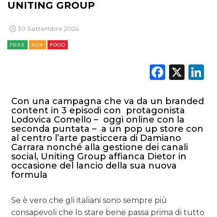
UNITING GROUP
30 Settembre 2024
FREE
ADV
FOOD
Faceb
X
L
Con una campagna che va da un branded
content in 3 episodi con protagonista
Lodovica Comello – oggi online con la
seconda puntata – a un pop up store con
al centro l’arte pasticcera di Damiano
Carrara nonché alla gestione dei canali
social, Uniting Group affianca Dietor in
occasione del lancio della sua nuova
formula
Se è vero che gli italiani sono sempre più
consapevoli che lo stare bene passa prima di tutto