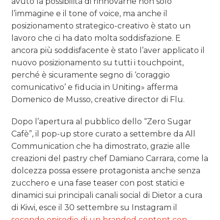
avuto la possibilità di rinnovarne non solo
l’immagine e il tone of voice, ma anche il
posizionamento strategico-creativo è stato un
lavoro che ci ha dato molta soddisfazione. E
ancora più soddisfacente è stato l’aver applicato il
nuovo posizionamento su tutti i touchpoint,
perché è sicuramente segno di ‘coraggio
comunicativo’ e fiducia in Uniting» afferma
Domenico de Musso, creative director di Flu.
Dopo l’apertura al pubblico dello “Zero Sugar
Cafè”, il pop-up store curato a settembre da All
Communication che ha dimostrato, grazie alle
creazioni del pastry chef Damiano Carrara, come la
dolcezza possa essere protagonista anche senza
zucchero e una fase teaser con post statici e
dinamici sui principali canali social di Dietor a cura
di Kiwi, esce il 30 settembre su Instagram il
secondo episodio di un branded content con