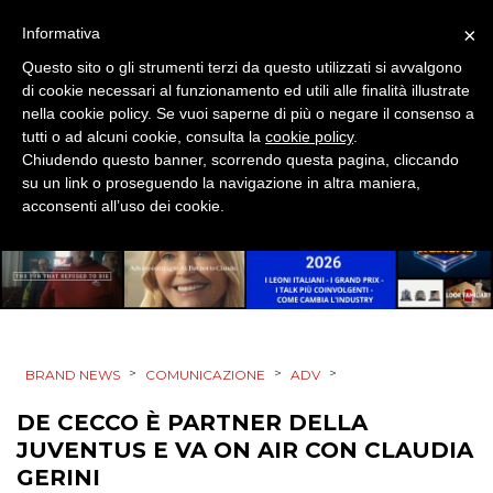
DIGITALE
×
Informativa
EDITORIA
Questo sito o gli strumenti terzi da questo utilizzati si avvalgono
di cookie necessari al funzionamento ed utili alle finalità illustrate
ESTERNA
nella cookie policy. Se vuoi saperne di più o negare il consenso a
tutti o ad alcuni cookie, consulta la
cookie policy
.
RADIO / AUDIO
Chiudendo questo banner, scorrendo questa pagina, cliccando
su un link o proseguendo la navigazione in altra maniera,
acconsenti all’uso dei cookie.
TV
DATI
>
>
>
BRAND NEWS
COMUNICAZIONE
ADV
DE CECCO È PARTNER DELLA
RICERCHE
JUVENTUS E VA ON AIR CON CLAUDIA
GERINI
PREVISIONI/SCENARI