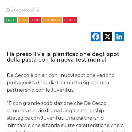
NORMATIVE
29 Agosto 2018
FREE
ADV
FOOD
SPONSOR
SPORT
TREND
Faceb
X
L
CASE HISTORY
OPINIONI
Ha preso il via la pianificazione degli spot
della pasta con la nuova testimonial
De Cecco è on air con i nuovi spot che vedono
protagonista Claudia Gerini e ha siglato una
partnership con la Juventus.
“È con grande soddisfazione che De Cecco
annuncia l’inizio di una lunga partnership
strategica con Juventus, una partnership
inimitabile che si fonda su tre caratteristiche che ci