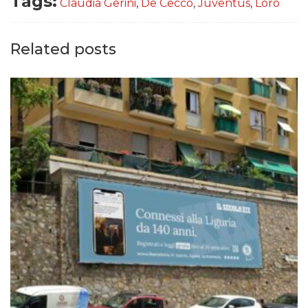
Tags:
Claudia Gerini
,
De Cecco
,
Juventus
,
Loro
Related posts