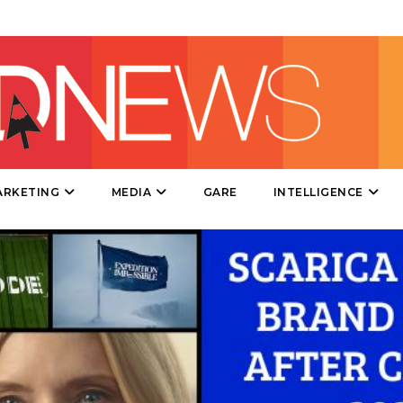
CSR
STRATEGIE
CINEMA
DIGITALE
ARKETING
MEDIA
GARE
INTELLIGENCE
EDITORIA
ESTERNA
RADIO / AUDIO
TV