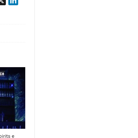
acebook
X
LinkedIn
irits e