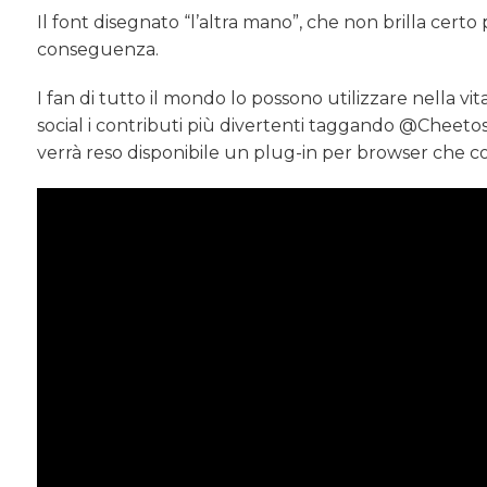
Il font disegnato “l’altra mano”, che non brilla cer
conseguenza.
I fan di tutto il mondo lo possono utilizzare nella vit
social i contributi più divertenti taggando @Cheetos
verrà reso disponibile un plug-in per browser che cons