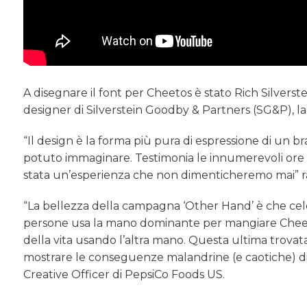
A disegnare il font per Cheetos è stato Rich Silverst
designer di Silverstein Goodby & Partners (SG&P), la 
“Il design è la forma più pura di espressione di u
potuto immaginare. Testimonia le innumerevoli ore p
stata un’esperienza che non dimenticheremo mai” ra
“La bellezza della campagna ‘Other Hand’ è che cel
persone usa la mano dominante per mangiare Cheetos,
della vita usando l’altra mano. Questa ultima trova
mostrare le conseguenze malandrine (e caotiche) di
Creative Officer di PepsiCo Foods US.