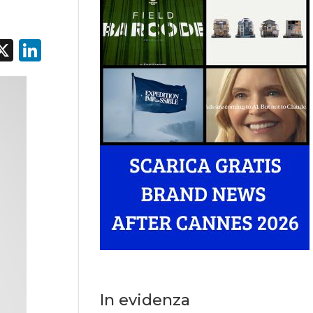
acebook
X
LinkedIn
In evidenza