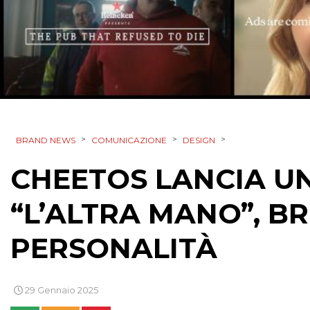
>
>
>
BRAND NEWS
COMUNICAZIONE
DESIGN
CHEETOS LANCIA U
“L’ALTRA MANO”, B
PERSONALITÀ
29 Gennaio 2025