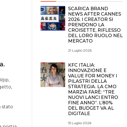
SCARICA BRAND
NEWS AFTER CANNES
2026. I CREATOR SI
PRENDONO LA
CROISETTE, RIFLESSO
DEL LORO RUOLO NEL
MERCATO
21 Luglio 2026
a.
KFC ITALIA:
INNOVAZIONE E
VALUE FOR MONEY I
 Wpp,
PILASTRI DELLA
STRATEGIA. LA CMO
getto,
MARZIA FARÈ: “TRE
NUOVI LANCI ENTRO
FINE ANNO”. L’80%
 stato
DEL BUDGET VA AL
DIGITALE
15 Luglio 2026
a nostra