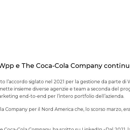
a Wpp e The Coca-Cola Company continu
 l’accordo siglato nel 2021 per la gestione da parte di
a mette insieme diverse agenzie e team a seconda del pro
marketing end-to-end per l’intero portfolio dell’azienda.
a Company per il Nord America che, lo scorso marzo, era
e Coca-Cola Company, ha scritto su LinkedIn «Dal 2021, l