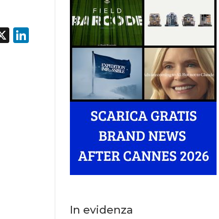
acebook
X
LinkedIn
In evidenza