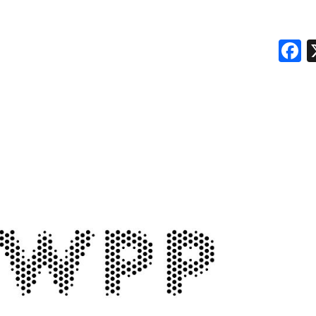
RICERCHE
F
PREVISIONI/SCENARI
NORMATIVE
TREND
CASE HISTORY
OPINIONI