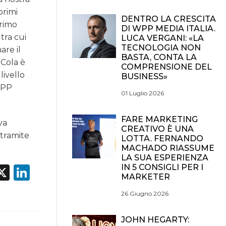
primi
DENTRO LA CRESCITA
primo
DI WPP MEDIA ITALIA.
tra cui
LUCA VERGANI: «LA
TECNOLOGIA NON
are il
BASTA, CONTA LA
-Cola è
COMPRENSIONE DEL
livello
BUSINESS»
WPP
01 Luglio 2026
FARE MARKETING
va
CREATIVO È UNA
 tramite
LOTTA. FERNANDO
MACHADO RIASSUME
LA SUA ESPERIENZA
acebook
X
LinkedIn
IN 5 CONSIGLI PER I
MARKETER
26 Giugno 2026
JOHN HEGARTY: