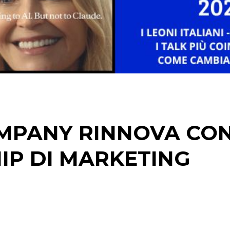
CINEMA
DIGITALE
EDITORIA
ESTERNA
RADIO / AUDIO
MPANY RINNOVA CO
TV
IP DI MARKETING
DATI