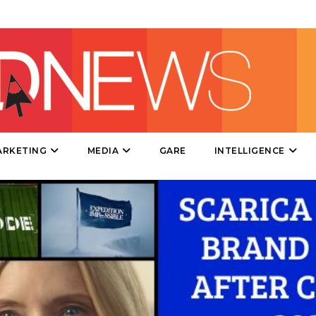
EVENTI
MOBILE
PROMOZIONI
ARKETING
MEDIA
GARE
INTELLIGENCE
PRODOTTI
PUNTI VENDITA
CSR
STRATEGIE