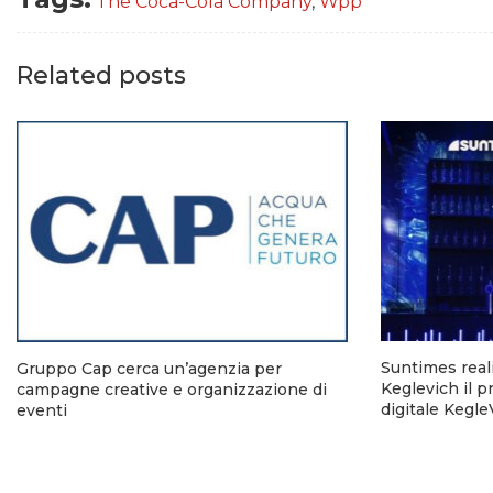
The Coca-Cola Company
,
Wpp
Related posts
Suntimes reali
Gruppo Cap cerca un’agenzia per
Keglevich il p
campagne creative e organizzazione di
digitale Kegl
eventi