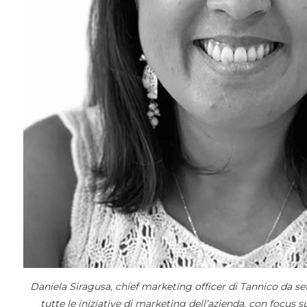
Daniela Siragusa, chief marketing officer di Tannico da s
tutte le iniziative di marketing dell’azienda, con focus 