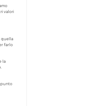
iamo
i valori
è quella
er farlo
e la
.
l punto