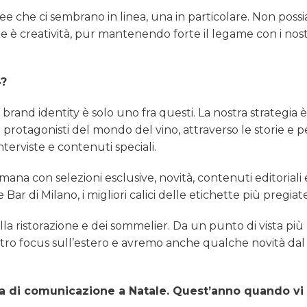
ee che ci sembrano in linea, una in particolare. Non poss
 è creatività, pur mantenendo forte il legame con i nostr
4?
 brand identity è solo uno fra questi. La nostra strategia 
 protagonisti del mondo del vino, attraverso le storie e p
terviste e contenuti speciali.
a con selezioni esclusive, novità, contenuti editoriali 
Bar di Milano, i migliori calici delle etichette più pregiate
a ristorazione e dei sommelier. Da un punto di vista più
tro focus sull’estero e avremo anche qualche novità da
a di comunicazione a Natale. Quest’anno quando vi