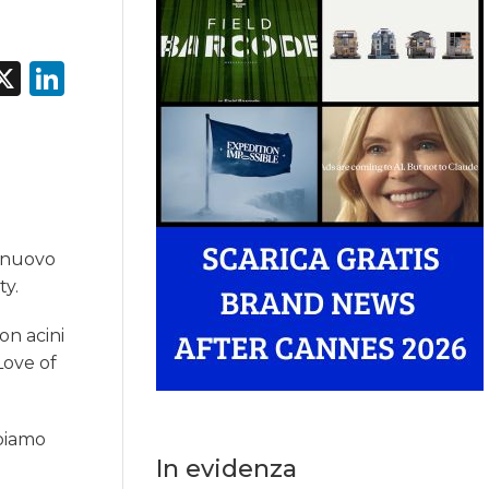
acebook
X
LinkedIn
l nuovo
ty.
on acini
Love of
bbiamo
In evidenza