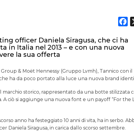
F
ing officer Daniela Siragusa, che ci ha
a in Italia nel 2013 – e con una nuova
vere la sua offerta
ari Group & Moët Hennessy (Gruppo Lvmh), Tannico con i
he ha da poco portato alla luce una nuova brand identi
il marchio storico, rappresentato da una botte stilizzata c
. A ciò si aggiunge una nuova font e un payoff “For the 
scorso anno ha festeggiato 10 anni di vita, ha in serbo. A
cer Daniela Siragusa, in carica dallo scorso settembre.