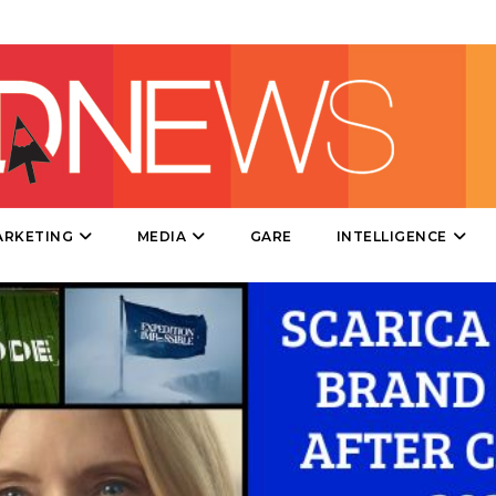
DATI
RICERCHE
PREVISIONI/SCENARI
ARKETING
MEDIA
GARE
INTELLIGENCE
NORMATIVE
TREND
CASE HISTORY
OPINIONI