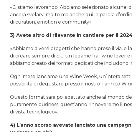
«Ci stiamo lavorando. Abbiamo selezionato alcune id
ancora svelarvi molto ma anche qui la parola d’ordine
di curation, emotion e community».
3) Avete altro di rilevante in cantiere per il 202
«Abbiamo diversi progetti che hanno preso il via, e la
di creare sempre di più un legame fra i wine lover e i
abbiamo creato dei formati dedicati che includono in
Ogni mese lanciamo una Wine Week, un’intera settiman
possibilità di degustare presso il nostro Tannico Wine 
Questo format sarà poi adattato anche al mondo dell
puramente business, quest’anno rinnoveremo il nos
di vista tecnologico».
4) L’anno scorso avevate lanciato una campagn