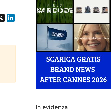
acebook
X
LinkedIn
In evidenza