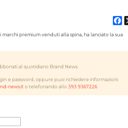
F
DATI
ra i marchi premium venduti alla spina, ha lanciato la sua
RICERCHE
PREVISIONI/SCENARI
i abbonati al quotidiano Brand News.
NORMATIVE
gin e password, oppure puoi richiedere informazioni
TREND
d-news.it
o telefonando allo
393 9367226
CASE HISTORY
OPINIONI