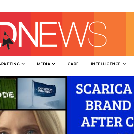
DIRECT
SPONSOR
DESIGN
EVENTI
MOBILE
ARKETING
MEDIA
GARE
INTELLIGENCE
PROMOZIONI
PRODOTTI
PUNTI VENDITA
CSR