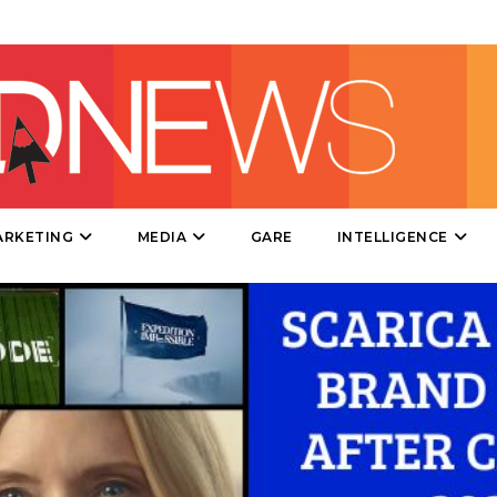
DIRECT
SPONSOR
DESIGN
EVENTI
MOBILE
ARKETING
MEDIA
GARE
INTELLIGENCE
PROMOZIONI
PRODOTTI
PUNTI VENDITA
CSR