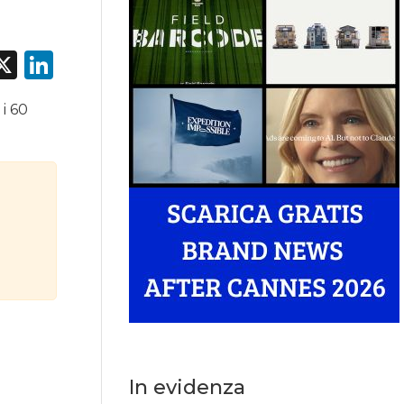
acebook
X
LinkedIn
 i 60
In evidenza