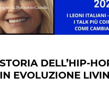
STRATEGIE
CINEMA
DIGITALE
EDITORIA
 STORIA DELL’HIP-HO
ESTERNA
IN EVOLUZIONE LIVI
RADIO / AUDIO
TV