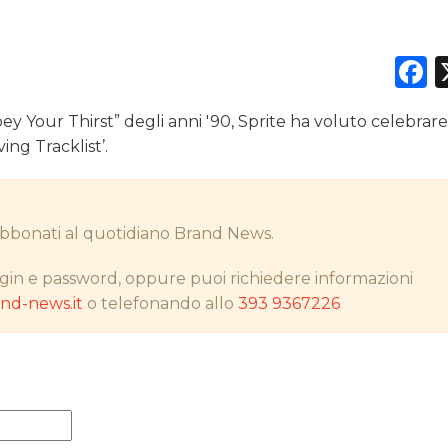
F
DATI
y Your Thirst” degli anni '90, Sprite ha voluto celebrare
RICERCHE
ng Tracklist’.
PREVISIONI/SCENARI
i abbonati al quotidiano Brand News.
NORMATIVE
gin e password, oppure puoi richiedere informazioni
TREND
d-news.it
o telefonando allo
393 9367226
CASE HISTORY
OPINIONI