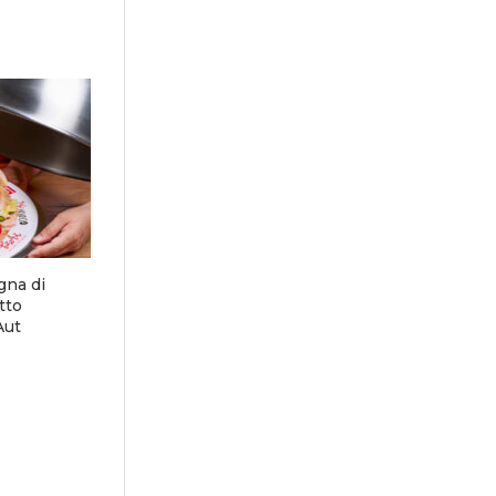
gna di
tto
Aut