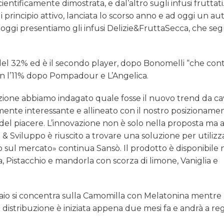
cientificamente dimostrata, e dal’altro sugli infusi fruttati
principio attivo, lanciata lo scorso anno e ad oggi un au
e oggi presentiamo gli infusi Delizie&FruttaSecca, che seg
l 32% ed è il secondo player, dopo Bonomelli “che cont
on l’11% dopo Pompadour e L’Angelica.
zione abbiamo indagato quale fosse il nuovo trend da ca
lmente interessante e allineato con il nostro posizioname
del piacere. L’innovazione non è solo nella proposta ma
 & Sviluppo è riuscito a trovare una soluzione per utilizz
o sul mercato» continua Sansò. Il prodotto è disponibile 
a, Pistacchio e mandorla con scorza di limone, Vaniglia e
nnaio si concentra sulla Camomilla con Melatonina mentre
i distribuzione è iniziata appena due mesi fa e andrà a re