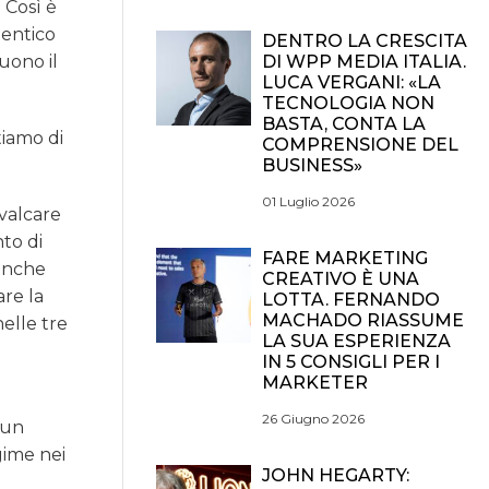
. Così è
tentico
DENTRO LA CRESCITA
DI WPP MEDIA ITALIA.
uono il
LUCA VERGANI: «LA
TECNOLOGIA NON
BASTA, CONTA LA
iamo di
COMPRENSIONE DEL
BUSINESS»
01 Luglio 2026
valcare
nto di
FARE MARKETING
 anche
CREATIVO È UNA
are la
LOTTA. FERNANDO
MACHADO RIASSUME
nelle tre
LA SUA ESPERIENZA
IN 5 CONSIGLI PER I
MARKETER
26 Giugno 2026
 un
gime nei
JOHN HEGARTY: