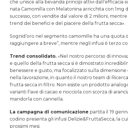
che unisce alla bevanda principi attivi dall’efficacia s
nata Camomilla con Melatonina arricchita con 1mg di 
successo, con vendite dal valore di 2 milioni, mentr
trend dei benefici e del piacere della frutta secca».
Sognid’oro nel segmento camomille ha una quota de
raggiungere a breve”, mentre negli infusi è terzo c
Trend consolidato.
«Nel nostro percorso di innova
e quello della frutta secca si è dimostrato incredibi
benessere e gusto, ma focalizzato sulla dimensione 
nella lavorazione, in quanto il nostro team di Ricerca
frutta secca in filtro. Non esiste un prodotto analog
varianti Fave di cacao e nocciola con scorza di aranci
mandorla con cannella.
La campagna di comunicazione
partita il 19 ge
codino presenta gli infusi Delizie&FruttaSecca, la cu
prossimi mesi.