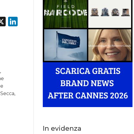
acebook
X
LinkedIn
,
he
 e
aSecca,
In evidenza