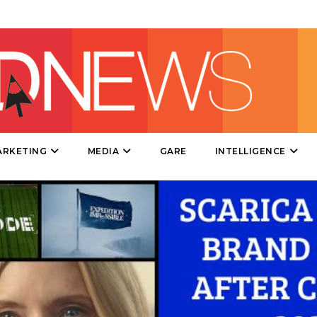
DIGITALE
EDITORIA
ESTERNA
RADIO / AUDIO
ARKETING
MEDIA
GARE
INTELLIGENCE
TV
DATI
RICERCHE