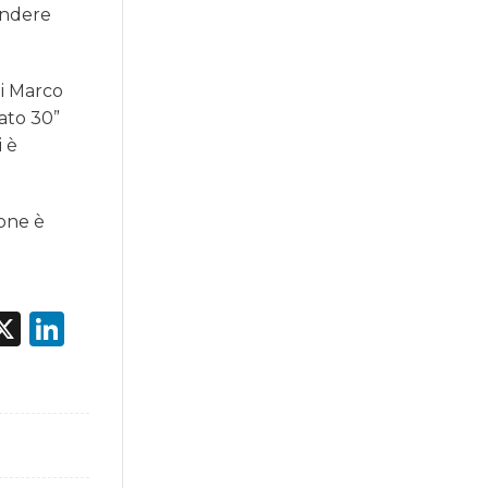
pondere
ti Marco
ato 30”
i è
ione è
acebook
X
LinkedIn