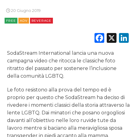
20 Giugno 2019
FREE
ADV
BEVERAGE
Faceb
X
L
SodaStream International lancia una nuova
campagna video che ritocca le classiche foto
ritratto del passato per sostenere l’inclusione
della comunità LGBTQ.
Le foto resistono alla prova del tempo ed è
proprio per questo che SodaStream ha deciso di
rivedere i momenti classici della storia attraverso la
lente LGBTQ. Dai minatori che posano orgogliosi
davanti all’obiettivo nelle loro ruvide tute da
lavoro mentre si baciano alla meravigliosa sposa
transgender in piedi accanto alla mamma,