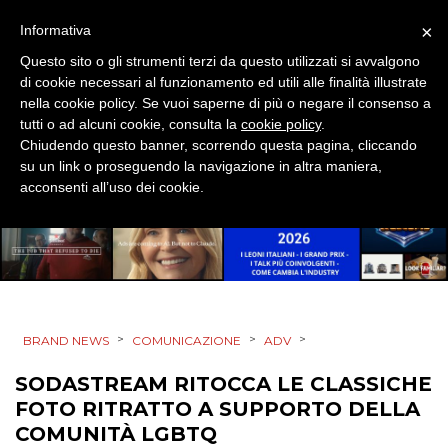
×
Informativa
Questo sito o gli strumenti terzi da questo utilizzati si avvalgono
di cookie necessari al funzionamento ed utili alle finalità illustrate
nella cookie policy. Se vuoi saperne di più o negare il consenso a
DATI
tutti o ad alcuni cookie, consulta la
cookie policy
.
Chiudendo questo banner, scorrendo questa pagina, cliccando
RICERCHE
su un link o proseguendo la navigazione in altra maniera,
acconsenti all’uso dei cookie.
PREVISIONI/SCENARI
NORMATIVE
TREND
>
>
>
BRAND NEWS
COMUNICAZIONE
ADV
CASE HISTORY
SODASTREAM RITOCCA LE CLASSICHE
OPINIONI
FOTO RITRATTO A SUPPORTO DELLA
COMUNITÀ LGBTQ