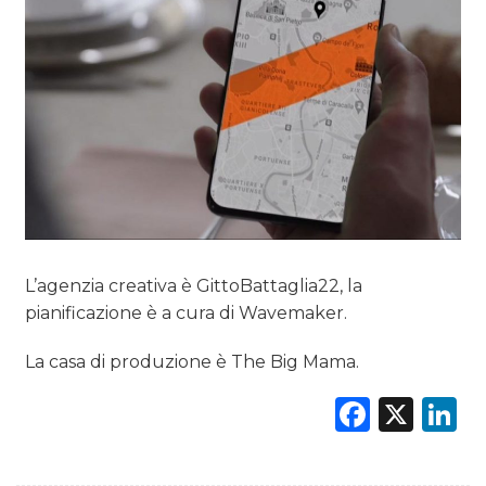
PREVISIONI/SCENARI
NORMATIVE
TREND
CASE HISTORY
OPINIONI
L’agenzia creativa è GittoBattaglia22, la
pianificazione è a cura di Wavemaker.
La casa di produzione è The Big Mama.
Faceb
X
L