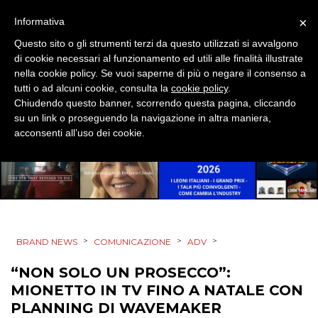
×
Informativa
MOBILE
Questo sito o gli strumenti terzi da questo utilizzati si avvalgono
di cookie necessari al funzionamento ed utili alle finalità illustrate
PROMOZIONI
nella cookie policy. Se vuoi saperne di più o negare il consenso a
tutti o ad alcuni cookie, consulta la
cookie policy
.
Chiudendo questo banner, scorrendo questa pagina, cliccando
su un link o proseguendo la navigazione in altra maniera,
PRODOTTI
acconsenti all’uso dei cookie.
PUNTI VENDITA
CSR
STRATEGIE
>
>
>
BRAND NEWS
COMUNICAZIONE
ADV
“NON SOLO UN PROSECCO”:
MIONETTO IN TV FINO A NATALE CON
CINEMA
PLANNING DI WAVEMAKER