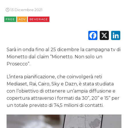
DIGITALE
13 Dicembre 2021
EDITORIA
FREE
ADV
BEVERAGE
Faceb
X
L
ESTERNA
RADIO / AUDIO
Sarà in onda fino al 25 dicembre la campagna tv di
Mionetto dal claim “Mionetto. Non solo un
TV
Prosecco”.
L’intera pianificazione, che coinvolgerà reti
Mediaset, Rai, Cairo, Sky e Dazn, è stata studiata
con l’obiettivo di ottenere un’ampia diffusione e
copertura attraverso i formati da 30”, 20’’ e 15’’ per
DATI
un totale previsto di 74,5 milioni di contatti.
RICERCHE