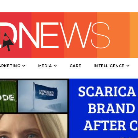
DESIGN
EVENTI
MOBILE
PROMOZIONI
ARKETING
MEDIA
GARE
INTELLIGENCE
PRODOTTI
PUNTI VENDITA
CSR
STRATEGIE