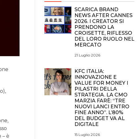
SCARICA BRAND
NEWS AFTER CANNES
2026. I CREATOR SI
PRENDONO LA
CROISETTE, RIFLESSO
DEL LORO RUOLO NEL
MERCATO
21 Luglio 2026
ione
KFC ITALIA:
INNOVAZIONE E
VALUE FOR MONEY I
PILASTRI DELLA
o),
STRATEGIA. LA CMO
MARZIA FARÈ: “TRE
NUOVI LANCI ENTRO
FINE ANNO”. L’80%
DEL BUDGET VA AL
one,
DIGITALE
sso
15 Luglio 2026
 – è