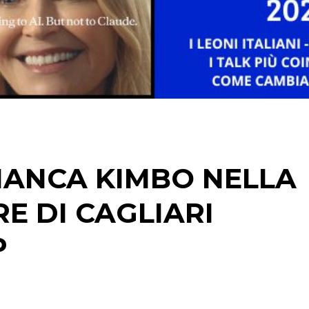
CINEMA
DIGITALE
EDITORIA
ESTERNA
RADIO / AUDIO
IANCA KIMBO NELLA
TV
E DI CAGLIARI
P
DATI