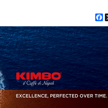
RICERCHE
F
PREVISIONI/SCENARI
NORMATIVE
TREND
CASE HISTORY
OPINIONI