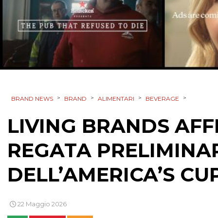
>
>
>
>
BRAND NEWS
BRAND
ALIMENTARI
BEVERAGE
LIVING BRANDS AFF
REGATA PRELIMINAR
DELL’AMERICA’S CU
22 Maggio 2026