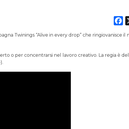
F
DATI
gna Twinings “Alive in every drop” che ringiovanisce il
RICERCHE
PREVISIONI/SCENARI
rto o per concentrarsi nel lavoro creativo. La regia è de
).
NORMATIVE
TREND
CASE HISTORY
OPINIONI