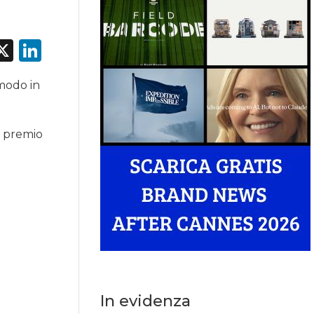
acebook
X
LinkedIn
 modo in
l premio
In evidenza