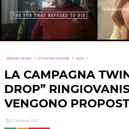
>
>
>
BRAND NEWS
COMUNICAZIONE
ADV
LA CAMPAGNA TWINI
DROP” RINGIOVANIS
VENGONO PROPOSTE
11 Ottobre 2021