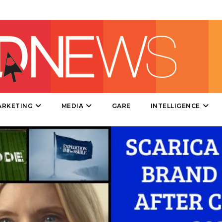
DIRECT
SPONSOR
DESIGN
EVENTI
MOBILE
ARKETING
MEDIA
GARE
INTELLIGENCE
PROMOZIONI
PRODOTTI
PUNTI VENDITA
CSR