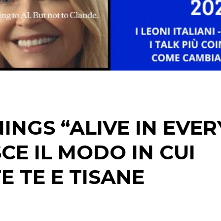
STRATEGIE
CINEMA
DIGITALE
EDITORIA
NGS “ALIVE IN EVER
ESTERNA
CE IL MODO IN CUI
RADIO / AUDIO
 TE E TISANE
TV