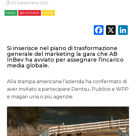
30 Settembre 2021
FREE
BEVERAGE
GARE
Faceb
X
L
DATI
Si inserisce nel piano di trasformazione
RICERCHE
generale del marketing la gara che AB
InBev ha avviato per assegnare l’incarico
PREVISIONI/SCENARI
media globale.
NORMATIVE
Alla stampa americana l’azienda ha confermato di
aver invitato a partecipare Dentsu, Publicis e WPP
TREND
e magari una o più agenzie.
CASE HISTORY
OPINIONI