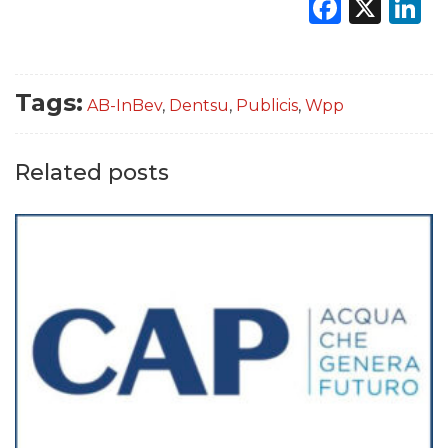
Faceb
X
L
Tags:
AB-InBev
,
Dentsu
,
Publicis
,
Wpp
Related posts