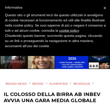
×
Informativa
CSR
Questo sito o gli strumenti terzi da questo utilizzati si avvalgono
di cookie necessari al funzionamento ed utili alle finalità illustrate
STRATEGIE
nella cookie policy. Se vuoi saperne di più o negare il consenso a
tutti o ad alcuni cookie, consulta la
cookie policy
.
Chiudendo questo banner, scorrendo questa pagina, cliccando
su un link o proseguendo la navigazione in altra maniera,
CINEMA
acconsenti all’uso dei cookie.
DIGITALE
EDITORIA
ESTERNA
>
>
>
>
BRAND NEWS
BRAND
ALIMENTARI
BEVERAGE
RADIO / AUDIO
IL COLOSSO DELLA BIRRA AB INBEV
AVVIA UNA GARA MEDIA GLOBALE
TV