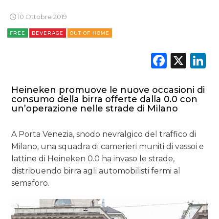
EDITORIA
10 Ottobre 2019
FREE
BEVERAGE
OUT OF HOME
ESTERNA
Faceb
X
L
RADIO / AUDIO
TV
Heineken promuove le nuove occasioni di
consumo della birra offerte dalla 0.0 con
un’operazione nelle strade di Milano
A Porta Venezia, snodo nevralgico del traffico di
Milano, una squadra di camerieri muniti di vassoi e
DATI
lattine di
Heineken
0.0 ha invaso le strade,
distribuendo birra agli automobilisti fermi al
RICERCHE
semaforo.
PREVISIONI/SCENARI