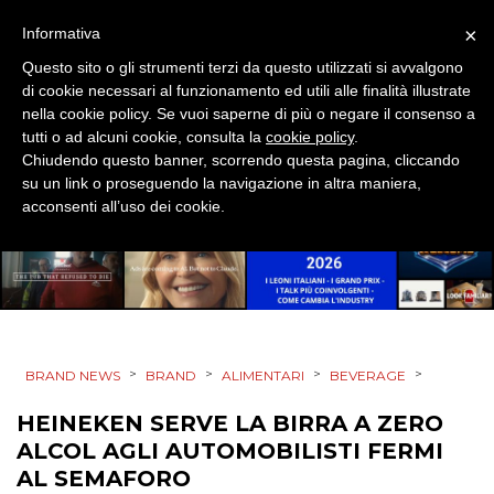
×
Informativa
PROMOZIONI
Questo sito o gli strumenti terzi da questo utilizzati si avvalgono
di cookie necessari al funzionamento ed utili alle finalità illustrate
nella cookie policy. Se vuoi saperne di più o negare il consenso a
tutti o ad alcuni cookie, consulta la
cookie policy
.
PRODOTTI
Chiudendo questo banner, scorrendo questa pagina, cliccando
su un link o proseguendo la navigazione in altra maniera,
acconsenti all’uso dei cookie.
PUNTI VENDITA
CSR
STRATEGIE
>
>
>
>
BRAND NEWS
BRAND
ALIMENTARI
BEVERAGE
HEINEKEN SERVE LA BIRRA A ZERO
CINEMA
ALCOL AGLI AUTOMOBILISTI FERMI
DIGITALE
AL SEMAFORO