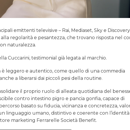
ncipali emittenti televisive – Rai, Mediaset, Sky e Discovery
alla regolarità e pesantezza, che trovano risposta nel co
con naturalezza.
ella Cuccarini, testimonial già legata al marchio.
iola è leggero e autentico, come quello di una commedia
che a liberarsi dai piccoli pesi della routine.
lidare il proprio ruolo di alleata quotidiana del beness
ibile contro intestino pigro e pancia gonfia, capace di
percorso basato su fiducia, vicinanza e concretezza, valor
 un linguaggio umano, distintivo e coerente con l’identità
ore marketing Ferrarelle Società Benefit.