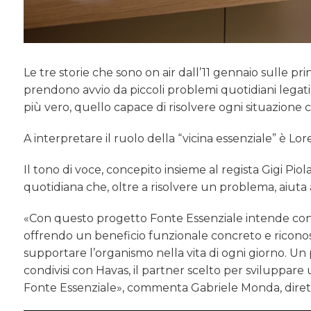
Le tre storie che sono on air dall’11 gennaio sulle pri
prendono avvio da piccoli problemi quotidiani legati 
più vero, quello capace di risolvere ogni situazione 
A interpretare il ruolo della “vicina essenziale” è Lor
Il tono di voce, concepito insieme al regista Gigi P
quotidiana che, oltre a risolvere un problema, aiuta an
«Con questo progetto Fonte Essenziale intende conso
offrendo un beneficio funzionale concreto e riconosc
supportare l’organismo nella vita di ogni giorno. Un 
condivisi con Havas, il partner scelto per sviluppare
Fonte Essenziale», commenta Gabriele Monda, dirett