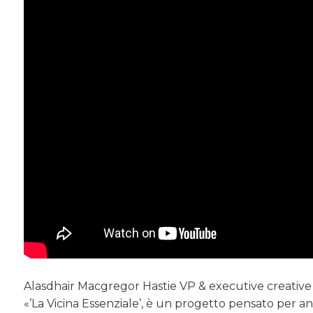
Alasdhair Macgregor Hastie VP & executive creative 
«’La Vicina Essenziale’, è un progetto pensato per and