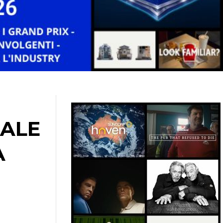
IALE
A