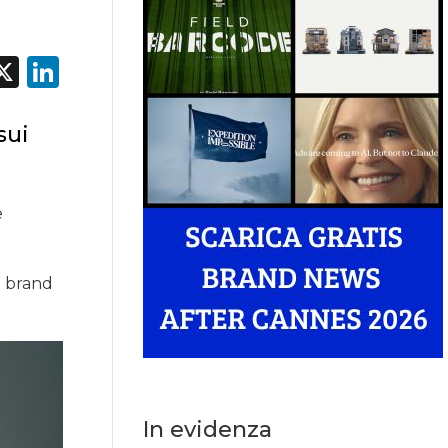
acebook
X
LinkedIn
sui
e
l brand
In evidenza