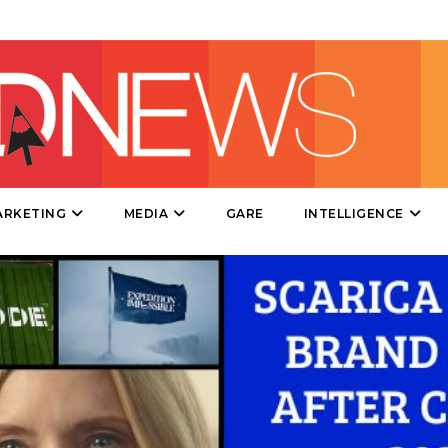
DATI
RICERCHE
PREVISIONI/SCENARI
ARKETING
MEDIA
GARE
INTELLIGENCE
NORMATIVE
TREND
CASE HISTORY
OPINIONI