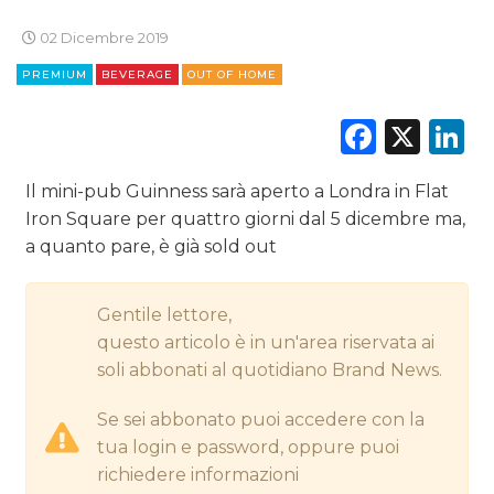
02 Dicembre 2019
CINEMA
PREMIUM
BEVERAGE
OUT OF HOME
DIGITALE
Faceb
X
L
EDITORIA
Il mini-pub Guinness sarà aperto a Londra in Flat
Iron Square per quattro giorni dal 5 dicembre ma,
ESTERNA
a quanto pare, è già sold out
RADIO / AUDIO
Gentile lettore,
TV
questo articolo è in un'area riservata ai
soli abbonati al quotidiano Brand News.
Se sei abbonato puoi accedere con la
tua login e password, oppure puoi
richiedere informazioni