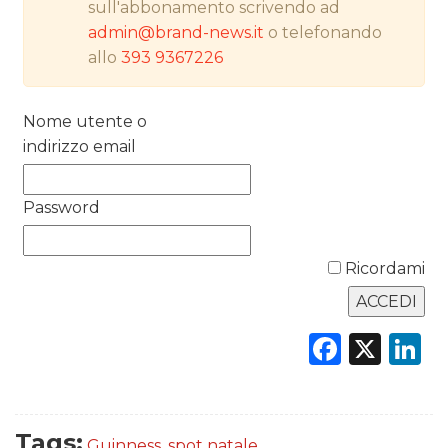
DATI
sull'abbonamento scrivendo ad
admin@brand-news.it
o telefonando
RICERCHE
allo
393 9367226
PREVISIONI/SCENARI
Nome utente o
NORMATIVE
indirizzo email
TREND
Password
CASE HISTORY
Ricordami
OPINIONI
Faceb
X
L
Tags:
Guinness
,
spot natale