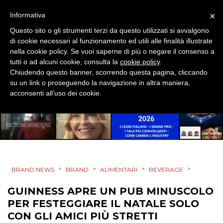
×
Informativa
DESIGN
Questo sito o gli strumenti terzi da questo utilizzati si avvalgono
EVENTI
di cookie necessari al funzionamento ed utili alle finalità illustrate
nella cookie policy. Se vuoi saperne di più o negare il consenso a
tutti o ad alcuni cookie, consulta la
cookie policy
.
MOBILE
Chiudendo questo banner, scorrendo questa pagina, cliccando
su un link o proseguendo la navigazione in altra maniera,
PROMOZIONI
acconsenti all’uso dei cookie.
PRODOTTI
PUNTI VENDITA
>
>
>
>
BRAND NEWS
BRAND
ALIMENTARI
BEVERAGE
CSR
GUINNESS APRE UN PUB MINUSCOLO
PER FESTEGGIARE IL NATALE SOLO
STRATEGIE
CON GLI AMICI PIÙ STRETTI