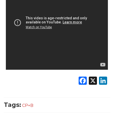
Faceb
X
L
Tags:
CP+B