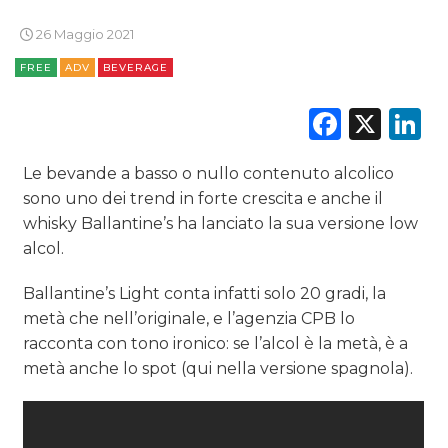
TV
26 Maggio 2021
FREE
ADV
BEVERAGE
Faceb
X
L
DATI
Le bevande a basso o nullo contenuto alcolico
sono uno dei trend in forte crescita e anche il
RICERCHE
whisky Ballantine’s ha lanciato la sua versione low
alcol.
PREVISIONI/SCENARI
Ballantine’s Light conta infatti solo 20 gradi, la
NORMATIVE
metà che nell’originale, e l’agenzia CPB lo
racconta con tono ironico: se l’alcol è la metà, è a
TREND
metà anche lo spot (qui nella versione spagnola).
CASE HISTORY
OPINIONI