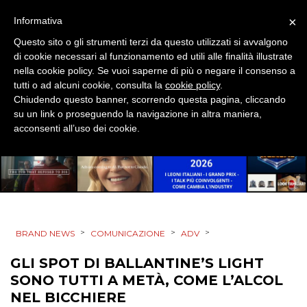
×
Informativa
PUNTI VENDITA
Questo sito o gli strumenti terzi da questo utilizzati si avvalgono
CSR
di cookie necessari al funzionamento ed utili alle finalità illustrate
nella cookie policy. Se vuoi saperne di più o negare il consenso a
tutti o ad alcuni cookie, consulta la
cookie policy
.
STRATEGIE
Chiudendo questo banner, scorrendo questa pagina, cliccando
su un link o proseguendo la navigazione in altra maniera,
acconsenti all’uso dei cookie.
CINEMA
DIGITALE
EDITORIA
>
>
>
BRAND NEWS
COMUNICAZIONE
ADV
ESTERNA
GLI SPOT DI BALLANTINE’S LIGHT
SONO TUTTI A METÀ, COME L’ALCOL
RADIO / AUDIO
NEL BICCHIERE