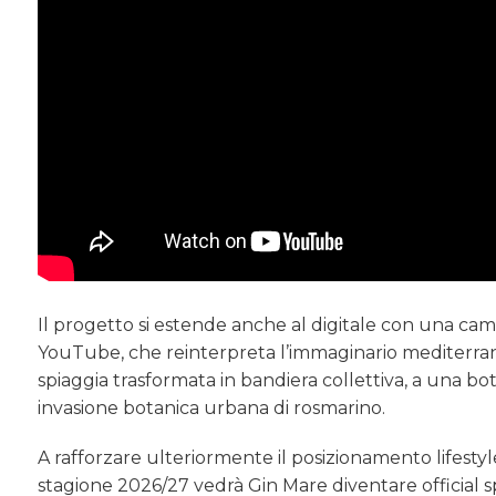
Il progetto si estende anche al digitale con una ca
YouTube, che reinterpreta l’immaginario mediterraneo 
spiaggia trasformata in bandiera collettiva, a una 
invasione botanica urbana di rosmarino.
A rafforzare ulteriormente il posizionamento lifesty
stagione 2026/27 vedrà Gin Mare diventare official sp