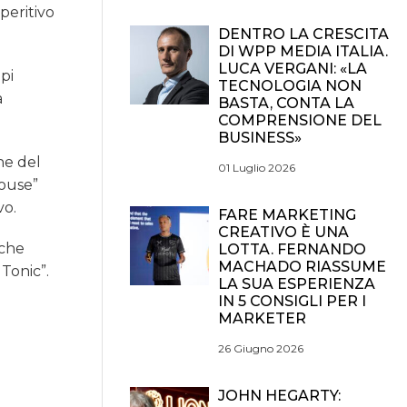
peritivo
DENTRO LA CRESCITA
DI WPP MEDIA ITALIA.
LUCA VERGANI: «LA
pi
TECNOLOGIA NON
a
BASTA, CONTA LA
COMPRENSIONE DEL
BUSINESS»
he del
01 Luglio 2026
house”
vo.
FARE MARKETING
CREATIVO È UNA
 che
LOTTA. FERNANDO
MACHADO RIASSUME
Tonic”.
LA SUA ESPERIENZA
IN 5 CONSIGLI PER I
MARKETER
26 Giugno 2026
JOHN HEGARTY: