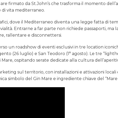
are firmato da St.John’s che trasforma il momento dell’a
le di vita mediterraneo.
fici, dove il Mediterraneo diventa una legge fatta di tem
ivialità. Entrarne a far parte non richiede passaporti, ma l
re, rallentare e disconnettersi.
erso un roadshow di eventi esclusivi in tre location iconic
ento (26 luglio) e San Teodoro (1° agosto). Le tre “light
are, ospitando serate dedicate alla cultura dell’aperiti
eting sul territorio, con installazioni e attivazioni locali
ca simbolo del Gin Mare e ingrediente chiave del “Mare 