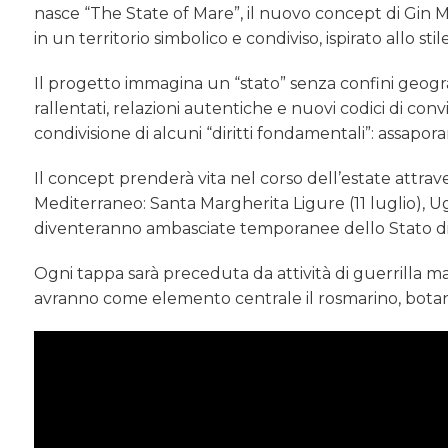
nasce “The State of Mare”, il nuovo concept di Gin M
in un territorio simbolico e condiviso, ispirato allo sti
Il progetto immagina un “stato” senza confini geogra
rallentati, relazioni autentiche e nuovi codici di conv
condivisione di alcuni “diritti fondamentali”: assapora
Il concept prenderà vita nel corso dell’estate attrav
Mediterraneo: Santa Margherita Ligure (11 luglio), Ug
diventeranno ambasciate temporanee dello Stato di M
Ogni tappa sarà preceduta da attività di guerrilla mark
avranno come elemento centrale il rosmarino, botani