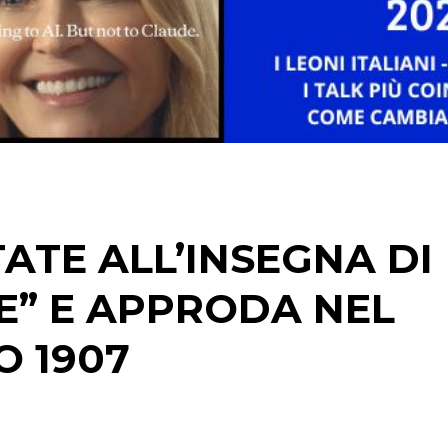
DATI
RICERCHE
PREVISIONI/SCENARI
NORMATIVE
TREND
TATE ALL’INSEGNA DI
CASE HISTORY
E” E APPRODA NEL
OPINIONI
O 1907