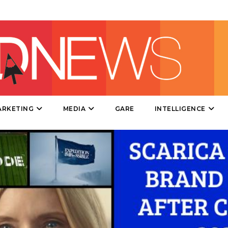
CINEMA
DIGITALE
EDITORIA
ARKETING
MEDIA
GARE
INTELLIGENCE
ESTERNA
RADIO / AUDIO
TV