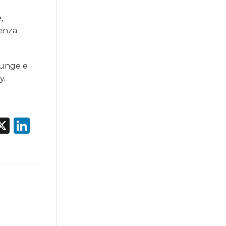
,
ienza
lounge e
y.
acebook
X
LinkedIn