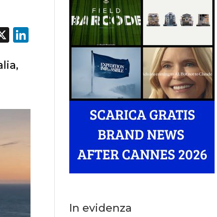
acebook
X
LinkedIn
lia,
In evidenza