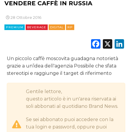
VENDERE CAFFÈ IN RUSSIA
CINEMA
28 Ottobre 2016
PREMIUM
BEVERAGE
DIGITAL
RP
DIGITALE
Faceb
X
L
EDITORIA
ESTERNA
Un piccolo caffè moscovita guadagna notorietà
grazie a un’idea dell'agenzia Possibile che sfata
RADIO / AUDIO
stereotipi e raggiunge il target di riferimento
TV
Gentile lettore,
questo articolo è in un'area riservata ai
soli abbonati al quotidiano Brand News.
Se sei abbonato puoi accedere con la
tua login e password, oppure puoi
DATI