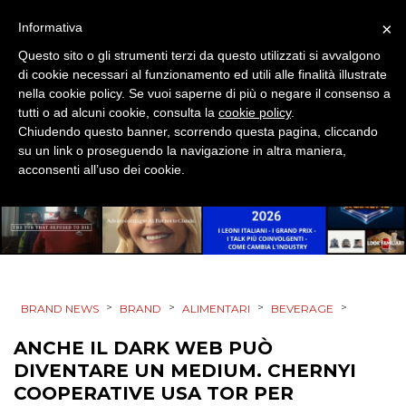
DESIGN
×
Informativa
Questo sito o gli strumenti terzi da questo utilizzati si avvalgono
EVENTI
di cookie necessari al funzionamento ed utili alle finalità illustrate
nella cookie policy. Se vuoi saperne di più o negare il consenso a
MOBILE
tutti o ad alcuni cookie, consulta la
cookie policy
.
Chiudendo questo banner, scorrendo questa pagina, cliccando
PROMOZIONI
su un link o proseguendo la navigazione in altra maniera,
acconsenti all’uso dei cookie.
PRODOTTI
PUNTI VENDITA
>
>
>
>
BRAND NEWS
BRAND
ALIMENTARI
BEVERAGE
CSR
ANCHE IL DARK WEB PUÒ
STRATEGIE
DIVENTARE UN MEDIUM. CHERNYI
COOPERATIVE USA TOR PER