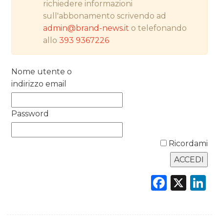
richiedere informazioni
sull'abbonamento scrivendo ad
RICERCHE
admin@brand-news.it
o telefonando
allo
393 9367226
PREVISIONI/SCENARI
NORMATIVE
Nome utente o
indirizzo email
TREND
CASE HISTORY
Password
OPINIONI
Ricordami
Faceb
X
L