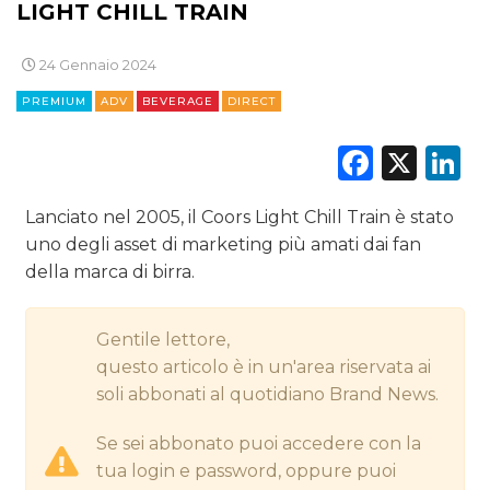
LIGHT CHILL TRAIN
DIGITALE
24 Gennaio 2024
EDITORIA
PREMIUM
ADV
BEVERAGE
DIRECT
ESTERNA
Faceb
X
L
RADIO / AUDIO
Lanciato nel 2005, il Coors Light Chill Train è stato
TV
uno degli asset di marketing più amati dai fan
della marca di birra.
Gentile lettore,
questo articolo è in un'area riservata ai
soli abbonati al quotidiano Brand News.
DATI
Se sei abbonato puoi accedere con la
RICERCHE
tua login e password, oppure puoi