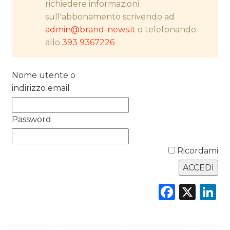
richiedere informazioni
PREVISIONI/SCENARI
sull'abbonamento scrivendo ad
NORMATIVE
admin@brand-news.it
o telefonando
allo
393 9367226
TREND
Nome utente o
CASE HISTORY
indirizzo email
OPINIONI
Password
Ricordami
Faceb
X
L