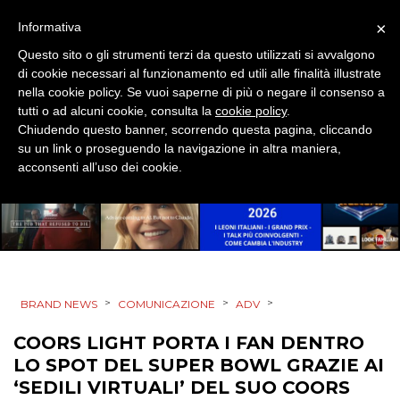
×
Informativa
MOBILE
Questo sito o gli strumenti terzi da questo utilizzati si avvalgono
di cookie necessari al funzionamento ed utili alle finalità illustrate
PROMOZIONI
nella cookie policy. Se vuoi saperne di più o negare il consenso a
tutti o ad alcuni cookie, consulta la
cookie policy
.
Chiudendo questo banner, scorrendo questa pagina, cliccando
su un link o proseguendo la navigazione in altra maniera,
PRODOTTI
acconsenti all’uso dei cookie.
PUNTI VENDITA
CSR
STRATEGIE
>
>
>
BRAND NEWS
COMUNICAZIONE
ADV
COORS LIGHT PORTA I FAN DENTRO
LO SPOT DEL SUPER BOWL GRAZIE AI
CINEMA
‘SEDILI VIRTUALI’ DEL SUO COORS