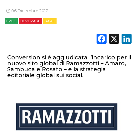
06 Dicembre 2017
DIGITALE
FREE
BEVERAGE
GARE
EDITORIA
Faceb
X
L
ESTERNA
Conversion si è aggiudicata l’incarico per il
RADIO / AUDIO
nuovo sito global di Ramazzotti – Amaro,
Sambuca e Rosato – e la strategia
TV
editoriale global sui social.
DATI
RICERCHE