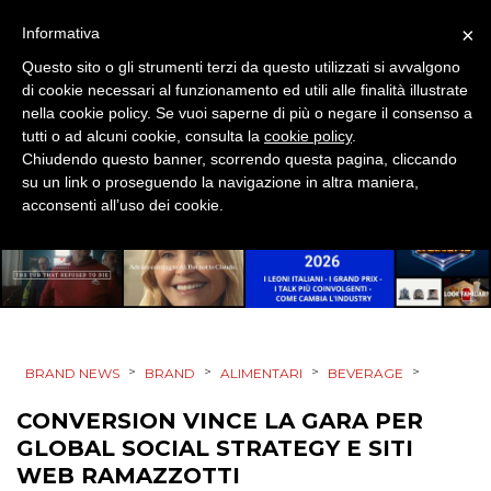
EVENTI
×
Informativa
MOBILE
Questo sito o gli strumenti terzi da questo utilizzati si avvalgono
di cookie necessari al funzionamento ed utili alle finalità illustrate
nella cookie policy. Se vuoi saperne di più o negare il consenso a
PROMOZIONI
tutti o ad alcuni cookie, consulta la
cookie policy
.
Chiudendo questo banner, scorrendo questa pagina, cliccando
su un link o proseguendo la navigazione in altra maniera,
acconsenti all’uso dei cookie.
PRODOTTI
PUNTI VENDITA
CSR
>
>
>
>
BRAND NEWS
BRAND
ALIMENTARI
BEVERAGE
STRATEGIE
CONVERSION VINCE LA GARA PER
GLOBAL SOCIAL STRATEGY E SITI
WEB RAMAZZOTTI
CINEMA