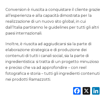
PREVISIONI/SCENARI
Conversion è riuscita a conquistare il cliente grazie
all’esperienza e alla capacità dimostrata per la
NORMATIVE
realizzazione di un nuovo sito global, in cui
dall’Italia partiranno le guidelines per tutti gli altri
TREND
paesi internazionali.
CASE HISTORY
Inoltre, è riuscita ad aggiudicarsi sia la parte di
elaborazione strategica e di produzione dei
OPINIONI
contenuti di tutti i canali social, sia la parte di
ingredientistica: si tratta di un progetto minuzioso
e preciso che va ad approfondire – con reel
fotografica e storia – tutti gli ingredienti contenuti
nei prodotti Ramazzotti.
Faceb
X
L